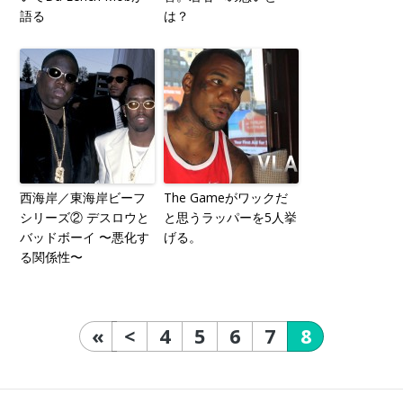
語る
は？
西海岸／東海岸ビーフ
The Gameがワックだ
シリーズ② デスロウと
と思うラッパーを5人挙
バッドボーイ 〜悪化す
げる。
る関係性〜
«
<
4
5
6
7
8