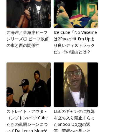
西海岸／東海岸ビーフ
Ice Cube「No Vaseline
シリーズ① ビーフ以前
は2PacのHit Em Upよ
の東と西の関係性
り良いディストラック
だ」その理由とは？
ストレイト・アウタ・
LBCのギャングに故郷
コンプトンのIce Cube
を立ち入り禁止くらっ
たちの乱闘シーンにつ
たSnoop Doggの返
いてDa Lench Mobが
答。若者への想いと