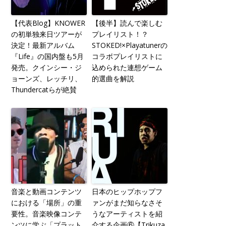
【代表Blog】KNOWER
【後半】読んで楽しむ
の初単独来日ツアーが
プレイリスト！？
決定！最新アルバム
STOKED!×Playatunerの
『Life』の国内盤も5月
コラボプレイリストに
発売。クインシー・ジ
込められた連想ゲーム
ョーンズ、レッチリ、
的選曲を解説
Thundercatらが絶賛
音楽と動画コンテンツ
日本のヒップホップフ
における「場所」の重
ァンがまだ知らなさそ
要性。音楽映像コンテ
うなアーティストを紹
ンツに学ぶ「プラット
介する企画⑥【Trikuza