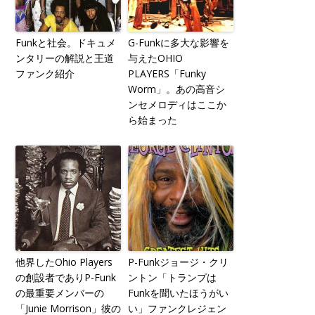
Funkと社会。ドキュメ
G-Funkに多大な影響を
ンタリーの解説と王道
与えたOHIO
ファンク紹介
PLAYERS「Funky
Worm」。あの高音シ
ンセメロディはここか
ら始まった
他界したOhio Players
P-Funkジョージ・クリ
の創設者でありP-Funk
ントン「トランプは
の最重要メンバーの
Funkを聞いたほうがい
「Junie Morrison」彼の
い」ファンクレジェン