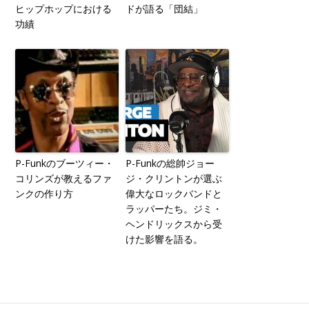
ヒップホップにおける
ドが語る「団結」
功績
P-Funkのブーツィー・
P-Funkの総帥ジョー
コリンズが教えるファ
ジ・クリントンが選ぶ
ンクの作り方
偉大なロックバンドと
ラッパーたち。ジミ・
ヘンドリックスから受
けた影響を語る。