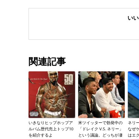
いい
関連記事
いきなりヒップホップア
米ツイッターで勃発中の
ネリー
ルバム歴代売上トップ10
「ドレイク V.S. ネリー」
なぜ
を紹介するよ
という議論。どっちが凄
はエ