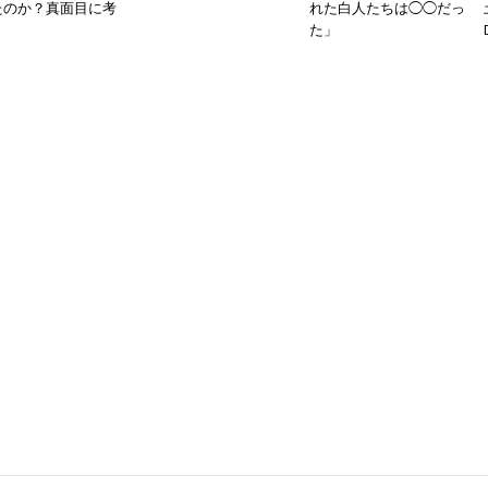
たのか？真面目に考
れた白人たちは◯◯だっ
た」