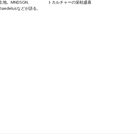
土地。MNDSGN、
トカルチャーの栄枯盛衰
Daedelusなどが語る。