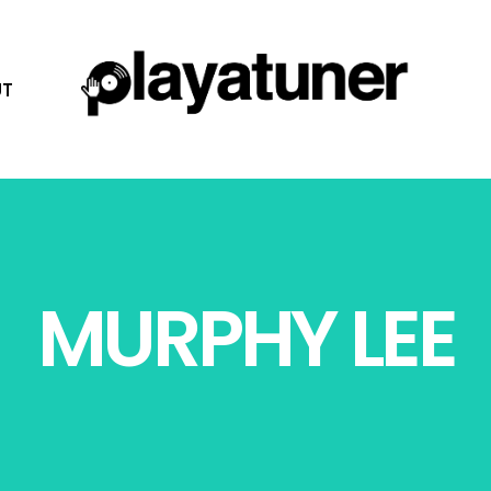
T
MURPHY LEE