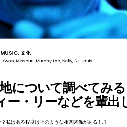
,
MUSIC
,
文化
J-Kwon
,
Missouri
,
Murphy Lee
,
Nelly
,
St. Louis
という土地について調べてみ
ーフィー・リーなどを輩
？私はある程度はそのような相関関係がある […]