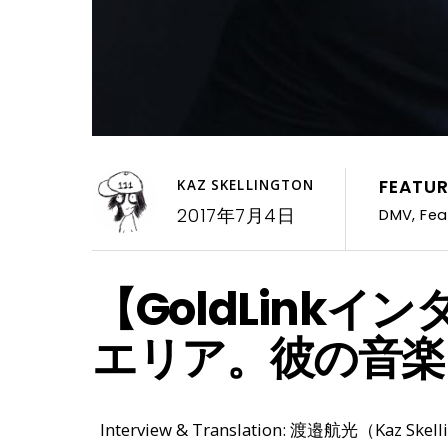
FEATU
KAZ SKELLINGTON
2017年7月4日
DMV
,
Fea
【GoldLinkイ
エリア。彼の音楽
Interview & Translation: 渡邉航光（Kaz Skelli