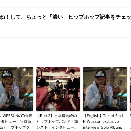
ね！して、ちょっと「濃い」
ヒップホップ記事をチェ
-N-WESSUNのTek来
【Part.2】日本最高峰の
【English】Tek of Smif-
ンタビュー！ソロ新
ヒップホップバンド「韻
N-Wessun exclusive
0sヒップホップク
シスト」インタビュー。
interview. Solo Album,