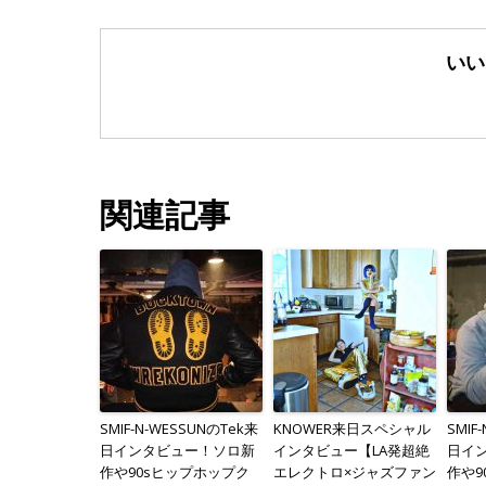
いい
関連記事
SMIF-N-WESSUNのTek来
KNOWER来日スペシャル
SMIF
日インタビュー！ソロ新
インタビュー【LA発超絶
日イ
作や90sヒップホップク
エレクトロ×ジャズファン
作や9