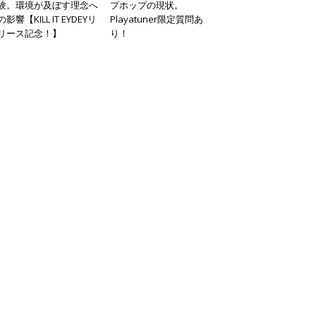
験。環境が及ぼす理念へ
プホップの現状。
の影響【KILL IT EYDEYリ
Playatuner限定質問あ
リース記念！】
り！