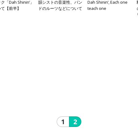
「Dah Shinin’」
韻シストの音楽性、バン
Dah Shinin’, Each one
いて【前半】
ドのルーツなどについて
teach one
1
2