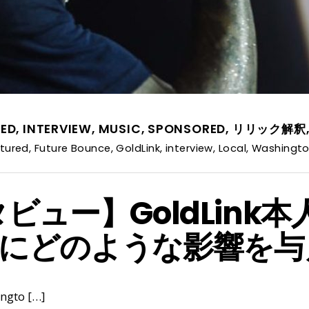
RED
,
INTERVIEW
,
MUSIC
,
SPONSORED
,
リリック解釈
tured
,
Future Bounce
,
GoldLink
,
interview
,
Local
,
Washingto
ンタビュー】GoldLin
にどのような影響を与
ngto […]