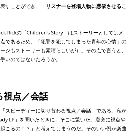
を表すことができ、「
リスナーを登場人物に憑依させるこ
ickの「Children’s Story」はストーリーとしてはメ
視点であるため、「犯罪を犯してしまった青年の心情」の
セージもストーリーも素晴らしいが）。その点で言うと、
上手いのではないだろうか。
る視点／会話
は「スピーディーに切り替わる視点／会話」である。私が
 Shady LP」を聞いたときに、そこに驚いた。唐突に視点や
が起こるの！？」と考えてしまうのだ。そのいい例が楽曲