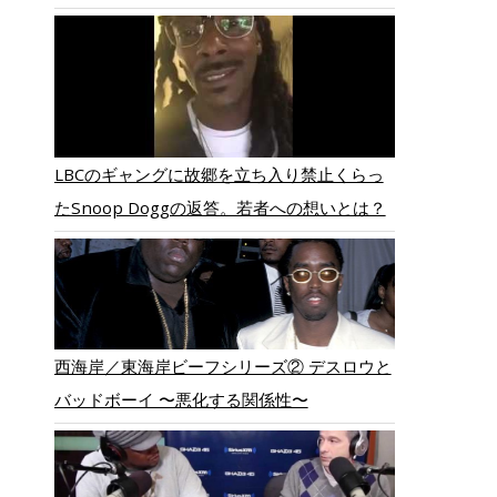
LBCのギャングに故郷を立ち入り禁止くらっ
たSnoop Doggの返答。若者への想いとは？
西海岸／東海岸ビーフシリーズ② デスロウと
バッドボーイ 〜悪化する関係性〜