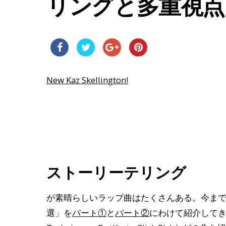
リングと多重視点
New Kaz Skellington!
ストーリーテリング
が素晴らしいラップ曲はたくさんある。今までPl
選」を
パート①
と
パート②
にわけて紹介してきた