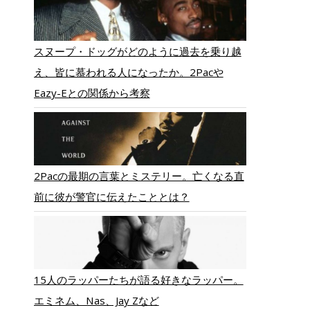
スヌープ・ドッグがどのように過去を乗り越
え、皆に慕われる人になったか。2Pacや
Eazy-Eとの関係から考察
2Pacの最期の言葉とミステリー。亡くなる直
前に彼が警官に伝えたこととは？
15人のラッパーたちが語る好きなラッパー。
エミネム、Nas、Jay Zなど