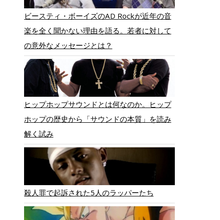
ビースティ・ボーイズのAD Rockが近年の音
楽を全く聞かない理由を語る。若者に対して
の意外なメッセージとは？
ヒップホップサウンドとは何なのか。ヒップ
ホップの歴史から「サウンドの本質」を読み
解く試み
殺人罪で起訴された5人のラッパーたち