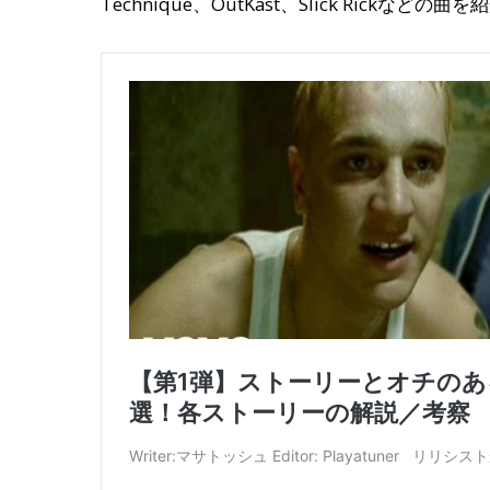
Technique、OutKast、Slick Rick