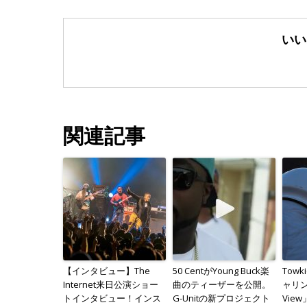
いい
関連記事
【インタビュー】The
50 CentがYoung Buck楽
Tow
Internet来日公演ショー
曲のティーザーを公開。
ャリン
トインタビュー！インス
G-Unitの新プロジェクト
Vie