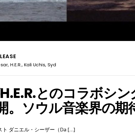
LEASE
esar
,
H.E.R.
,
Kali Uchis
,
Syd
arがH.E.R.とのコラボシ
を公開。ソウル音楽界の
ダニエル・シーザー（Da […]