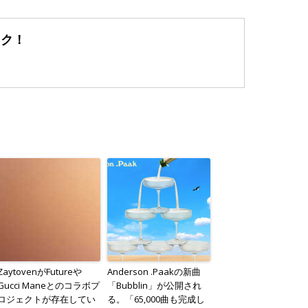
ック！
ZaytovenがFutureや
Anderson .Paakの新曲
Gucci Maneとのコラボプ
「Bubblin」が公開され
ロジェクトが存在してい
る。「65,000曲も完成し