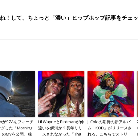
ね！して、ちょっと「濃い」
ヒップホップ記事をチェ
kioがSZAをフィーチ
Lil WayneとBirdmanが仲
J. Coleの期待の新アルバ
グした「Morning
違いを解消か？長年リリ
ム「KOD」がリリースさ
w」のMVを公開。独
ースされなかった「Tha
れる。こちらでストリー