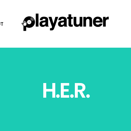
T
H.E.R.