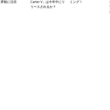
世界観に注目
Carter V」は今年中にリ
ミング！
リースされるか？