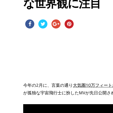
な世界観に注目
今年の2月に、言葉の通り
大気圏10万フィー
が孤独な宇宙飛行士に扮したMVが先日公開さ