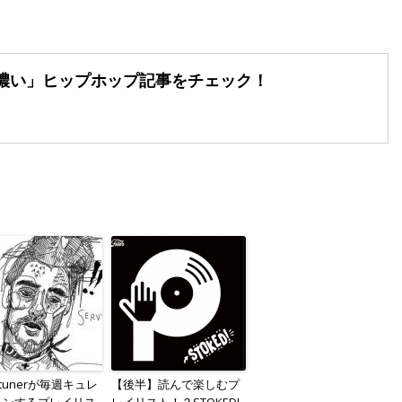
濃い」
ヒップホップ記事をチェック！
yatunerが毎週キュレ
【後半】読んで楽しむプ
ョンするプレイリス
レイリスト！？STOKED!