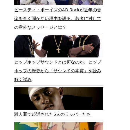
ビースティ・ボーイズのAD Rockが近年の音
楽を全く聞かない理由を語る。若者に対して
の意外なメッセージとは？
ヒップホップサウンドとは何なのか。ヒップ
ホップの歴史から「サウンドの本質」を読み
解く試み
殺人罪で起訴された5人のラッパーたち