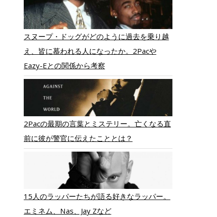
スヌープ・ドッグがどのように過去を乗り越
え、皆に慕われる人になったか。2Pacや
Eazy-Eとの関係から考察
2Pacの最期の言葉とミステリー。亡くなる直
前に彼が警官に伝えたこととは？
15人のラッパーたちが語る好きなラッパー。
エミネム、Nas、Jay Zなど