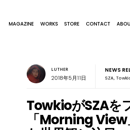
MAGAZINE
WORKS
STORE
CONTACT
ABOU
NEWS RE
LUTHER
2018年5月11日
SZA
,
Towki
TowkioがSZ
「Morning V