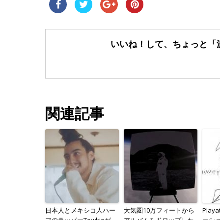
いいね！して、ちょっと「
関連記事
日本人とメキシコ人ハー
大気圏10万フィートから
Pla
フのラッパーTowkioが
アルバムをドロップした
ーシ