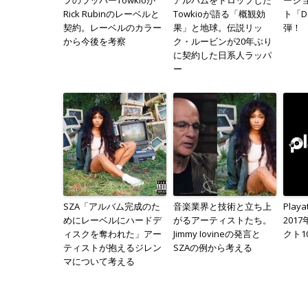
Rick Rubinのレーベルと
Towkioが語る「概観効
ト「Da
契約。レーベルのカラー
果」と地球。伝説リッ
弾！
から今後を考察
ク・ルービンが20年ぶり
に契約した日系人ラッパ
ー
SZA「アルバム完成のた
音楽業界と技術と立ち上
Play
めにレーベルにハードデ
がるアーティストたち。
201
ィスクを奪われた」アー
Jimmy Iovineの発言と
クト1
ティストが抱えるジレン
SZAの例から考える
マについて考える