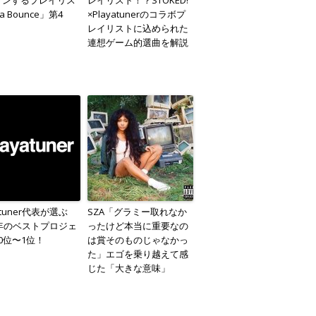
 Bounce」第4
×Playatunerのコラボプ
レイリストに込められた
連想ゲーム的選曲を解説
atuner代表が選ぶ
SZA「グラミー取れなか
7年のベストプロジェ
ったけど本当に重要なの
0位〜1位！
は賞そのものじゃなかっ
た」エゴを乗り越えて感
じた「大きな意味」