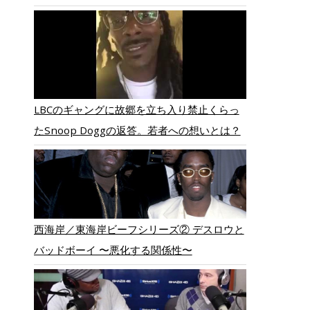
LBCのギャングに故郷を立ち入り禁止くらっ
たSnoop Doggの返答。若者への想いとは？
西海岸／東海岸ビーフシリーズ② デスロウと
バッドボーイ 〜悪化する関係性〜