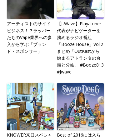
アーティストのサイド
【J-Wave】Playatuner
ビジネス！？ラッパー
代表がナビゲーターを
たちのVape業界への参
務めるラジオ番組
入から学ぶ「ブラン
「Booze House」Vol.2
ド・スポンサー」
まとめ「OutKastから
始まるアトランタの台
頭と分岐」 #Booze813
#Jwave
KNOWER来日スペシャ
Best of 2016には入ら