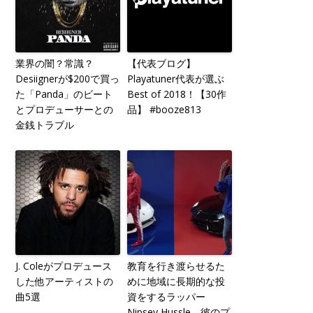
業界の闇？常識？
【代表ブログ】
Desiignerが$200で買っ
Playatuner代表が選ぶ
た「Panda」のビート
Best of 2018！【30作
とプロデューサーとの
品】 #booze813
金銭トラブル
J. Coleがプロデュース
教育を行き渡らせるた
した他アーティストの
めに地域に長期的な投
曲5選
資をするラッパー
Nipsey Hussle。彼のプ