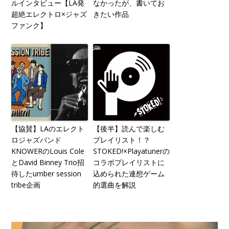
ルインタビュー【LA発
なかったが、書いてお
超絶エレクトロ×ジャズ
きたい作品
ファンク】
【協賛】LAのエレクト
【後半】読んで楽しむ
ロジャズバンド
プレイリスト！？
KNOWERのLouis Cole
STOKED!×Playatunerの
とDavid Binney Trio招
コラボプレイリストに
待したumber session
込められた連想ゲーム
tribe企画
的選曲を解説