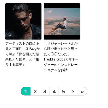
アーティストの自己矛
「メジャーレーベルか
盾と二面性。G-Eazyか
ら呼び出されたと思っ
ら学ぶ「夢を掴んだ結
たら◯◯だった」
果見えた世界」と「相
Freddie Gibbsとマネー
反する真実」
ジャーのインスピレー
ショナルなお話
1
2
3
4
5
>
»