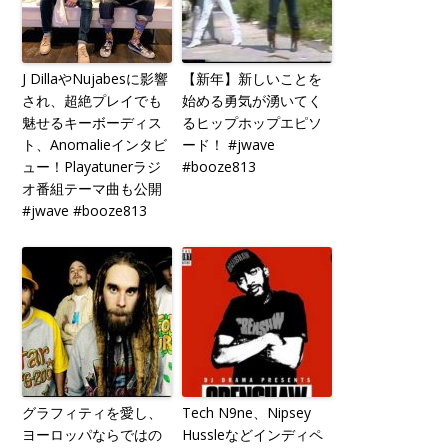
J DillaやNujabesに影響
【新年】新しいことを
され、超絶プレイでも
始める勇気が湧いてく
魅せるキーボーディス
るヒップホップエピソ
ト、Anomalieインタビ
ード！ #jwave
ュー！Playatunerラジ
#booze813
オ番組テーマ曲も公開
#jwave #booze813
グラフィティを愛し、
Tech N9ne、Nipsey
ヨーロッパならではの
Hussleなどインディペ