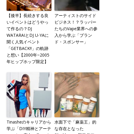
【後半】長続きする良
アーティストのサイド
いイベントはどうやっ
ビジネス！？ラッパー
て作るの？DJ
たちのVape業界への参
WATARAIとDJ U-YAに
入から学ぶ「ブラン
聞く人気イベント
ド・スポンサー」
「GETBACK!!」の軌跡
と想い【2000年~2005
年ヒップホップ限定】
Tinasheのキャリアから
水面下で「麻薬王」的
学ぶ「DIY精神とアーテ
な存在となった