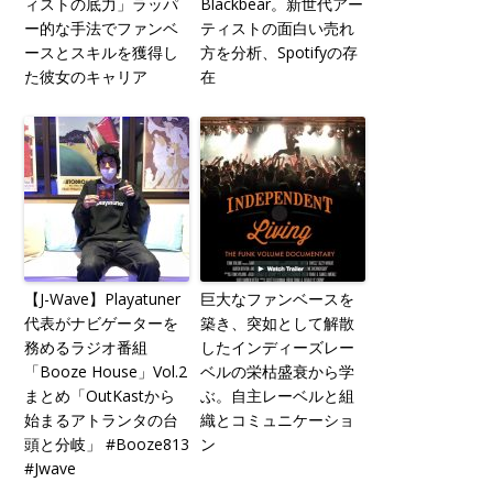
ィストの底力」ラッパ
Blackbear。新世代アー
ー的な手法でファンベ
ティストの面白い売れ
ースとスキルを獲得し
方を分析、Spotifyの存
た彼女のキャリア
在
【J-Wave】Playatuner
巨大なファンベースを
代表がナビゲーターを
築き、突如として解散
務めるラジオ番組
したインディーズレー
「Booze House」Vol.2
ベルの栄枯盛衰から学
まとめ「OutKastから
ぶ。自主レーベルと組
始まるアトランタの台
織とコミュニケーショ
頭と分岐」 #Booze813
ン
#Jwave