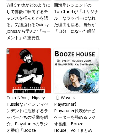
Will Smithがどのように
西海岸レジェンドの
して俳優に転向するチ
Too $hortが「オリジナ
ャンスを掴んだかを語
ル」なラッパーになれ
る。気迫溢れるQuincy
た理由を語る。自分が
Jonesから学んだ「モー
「自分」になった瞬間
メント」の重要性
Tech N9ne、Nipsey
【J-Wave ×
Hussleなどインディペ
Playatuner】
ンデントに活動するラ
Playatuner代表がナビ
ッパーたちの活動を紹
ゲーターを務めるラジ
介。Playatunerのラジ
オ番組「Booze
オ番組「Booze
House」Vol.1まとめ