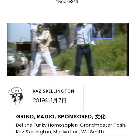
#Booze813
KAZ SKELLINGTON
2019年1月7日
GRIND
,
RADIO
,
SPONSORED
,
文化
Del the Funky Homosapien
,
Grandmaster Flash
,
Kaz Skellington
,
Motivation
,
Will Smith