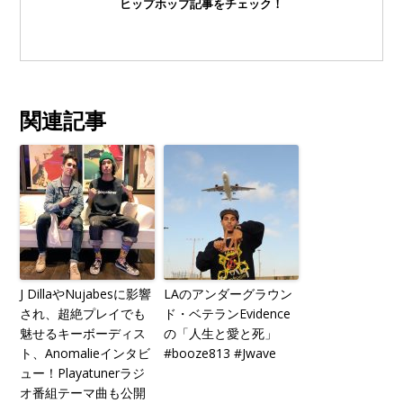
ヒップホップ記事をチェック！
関連記事
J DillaやNujabesに影響
LAのアンダーグラウン
され、超絶プレイでも
ド・ベテランEvidence
魅せるキーボーディス
の「人生と愛と死」
ト、Anomalieインタビ
#booze813 #Jwave
ュー！Playatunerラジ
オ番組テーマ曲も公開