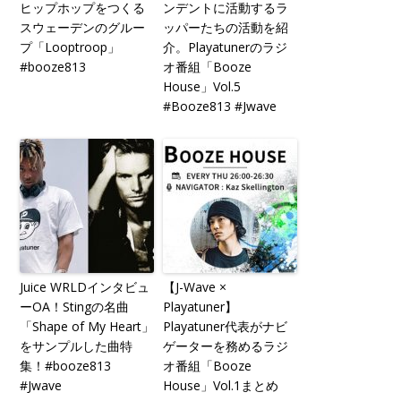
ヒップホップをつくる
ンデントに活動するラ
スウェーデンのグルー
ッパーたちの活動を紹
プ「Looptroop」
介。Playatunerのラジ
#booze813
オ番組「Booze
House」Vol.5
#Booze813 #Jwave
Juice WRLDインタビュ
【J-Wave ×
ーOA！Stingの名曲
Playatuner】
「Shape of My Heart」
Playatuner代表がナビ
をサンプルした曲特
ゲーターを務めるラジ
集！#booze813
オ番組「Booze
#Jwave
House」Vol.1まとめ