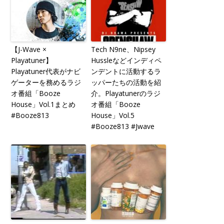
【J-Wave ×
Tech N9ne、Nipsey
Playatuner】
Hussleなどインディペ
Playatuner代表がナビ
ンデントに活動するラ
ゲーターを務めるラジ
ッパーたちの活動を紹
オ番組「Booze
介。Playatunerのラジ
House」Vol.1まとめ
オ番組「Booze
#Booze813
House」Vol.5
#Booze813 #Jwave