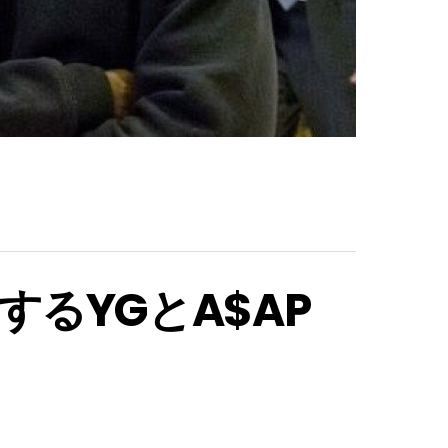
るYGとA$AP
？