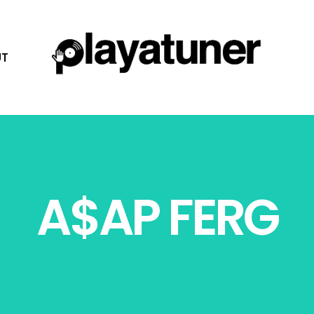
T
A$AP FERG