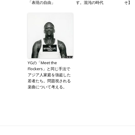
「表現の自由」
す。混沌の時代
そ】
YGの「Meet the
Flockers」と同じ手法で
アジア人家庭を強盗した
若者たち。問題視される
楽曲について考える。