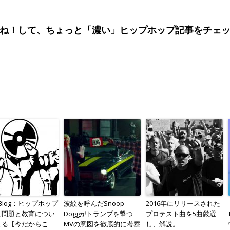
ね！して、ちょっと「濃い」
ヒップホップ記事をチェ
f Blog：ヒップホップ
波紋を呼んだSnoop
2016年にリリースされた
別問題と教育につい
Doggがトランプを撃つ
プロテスト曲を5曲厳選
える【今だからこ
MVの意図を徹底的に考察
し、解説。