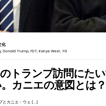
文化
g
,
Donald Trump
,
FDT
,
Kanye West
,
YG
のトランプ訪問にたいす
違い。カニエの意図とは
ランプとカニエ・ウェ […]