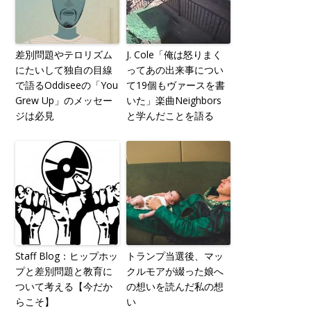
差別問題やテロリズム
J. Cole「俺は怒りまく
にたいして独自の目線
ってあの出来事につい
で語るOddiseeの「You
て19個もヴァースを書
Grew Up」のメッセー
いた」楽曲Neighbors
ジは必見
と学んだことを語る
Staff Blog：ヒップホッ
トランプ当選後、マッ
プと差別問題と教育に
クルモアが綴った娘へ
ついて考える【今だか
の想いを読んだ私の想
らこそ】
い