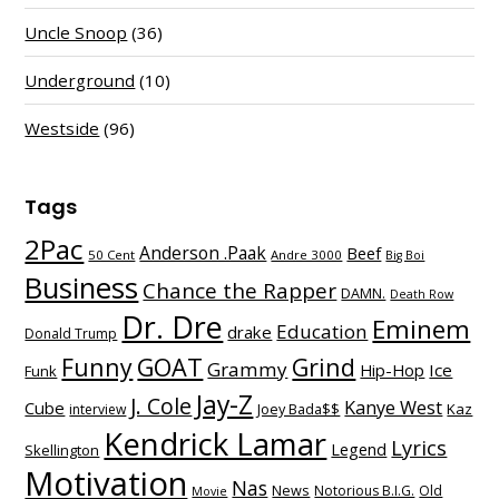
Uncle Snoop
(36)
Underground
(10)
Westside
(96)
Tags
2Pac
Anderson .Paak
Beef
50 Cent
Andre 3000
Big Boi
Business
Chance the Rapper
DAMN.
Death Row
Dr. Dre
Eminem
Education
drake
Donald Trump
Funny
GOAT
Grind
Grammy
Hip-Hop
Ice
Funk
Jay-Z
J. Cole
Kanye West
Cube
Kaz
interview
Joey Bada$$
Kendrick Lamar
Lyrics
Legend
Skellington
Motivation
Nas
News
Notorious B.I.G.
Old
Movie