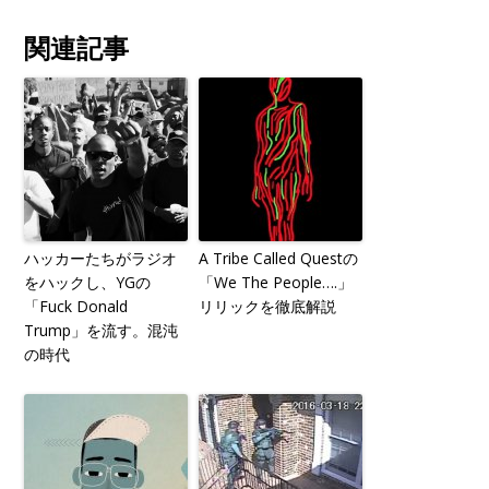
関連記事
ハッカーたちがラジオ
A Tribe Called Questの
をハックし、YGの
「We The People….」
「Fuck Donald
リリックを徹底解説
Trump」を流す。混沌
の時代