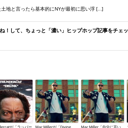
地と言ったら基本的にNYが最初に思い浮 […]
ね！して、ちょっと「濃い」
ヒップホップ記事をチェ
ndercatが「ラッパー
Mac Millerが「Divine
Mac Miller「自分に言い