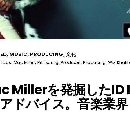
RED
,
MUSIC
,
PRODUCING
,
文化
D Labs
,
Mac Miller
,
Pittsburg
,
Producer
,
Producing
,
Wiz Khalif
Mac Millerを発掘したI
アドバイス。音楽業界