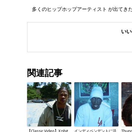
多くのヒップホップアーティスト が出てきた土
いい
関連記事
【Classic Video】Xzibit
インディペンデントに活
Thu