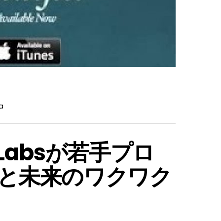
a
D Labsが若手プロ
と未来のワクワク