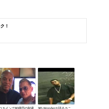
ック！
コカインで80億円の財産
9th Wonderが語るカニ