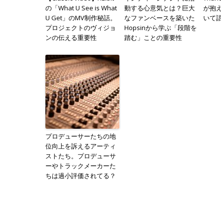
の「What U See is What
動する心意気とは？巨大
が抱
U Get」のMV制作秘話。
なファンベースを築いた
いて
プロジェクトのヴィジョ
Hopsinから学ぶ「段階を
ンの伝える重要性
踏む」ことの重要性
プロデューサーたちの地
位向上を訴えるアーティ
ストたち。プロデューサ
ーやトラックメーカーた
ちは過小評価されてる？