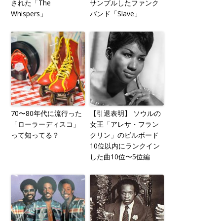
された「The
サンプルしたファンク
Whispers」
バンド「Slave」
70〜80年代に流行った
【引退表明】 ソウルの
「ローラーディスコ」
女王「アレサ・フラン
って知ってる？
クリン」のビルボード
10位以内にランクイン
した曲10位〜5位編