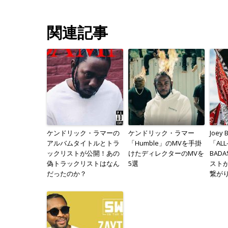
関連記事
ケンドリック・ラマーの
ケンドリック・ラマー
Joey
アルバムタイトルとトラ
「Humble」のMVを手掛
「ALL
ックリストが公開！あの
けたディレクターのMVを
BAD
偽トラックリストはなん
5選
ストが
だったのか？
繋が