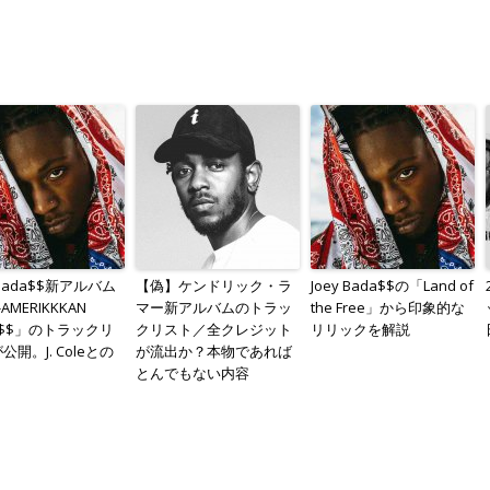
 Bada$$新アルバム
【偽】ケンドリック・ラ
Joey Bada$$の「Land of
-AMERIKKKAN
マー新アルバムのトラッ
the Free」から印象的な
A$$」のトラックリ
クリスト／全クレジット
リリックを解説
公開。J. Coleとの
が流出か？本物であれば
り
とんでもない内容