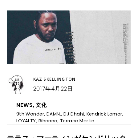
KAZ SKELLINGTON
2017年4月22日
NEWS
,
文化
9th Wonder
,
DAMN.
,
DJ Dhahi
,
Kendrick Lamar
,
LOYALTY
,
Rihanna
,
Terrace Martin