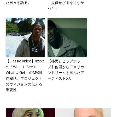
た日々を語る。
「提供せざるを得なか
った」
【Classic Video】Xzibit
【移民とヒップホッ
の「What U See is
プ】他国からアメリカ
What U Get」のMV制
ンドリームを掴んだア
作秘話。プロジェクト
ーティスト5人
のヴィジョンの伝える
重要性