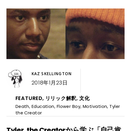
KAZ SKELLINGTON
2018年1月23日
FEATURED
,
リリック解釈
,
文化
Death
,
Education
,
Flower Boy
,
Motivation
,
Tyler
the Creator
Tyler, the Creatorから学ぶ「自己肯