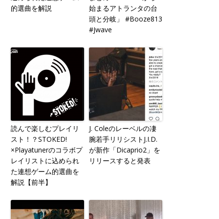
的選曲を解説
始まるアトランタの台
頭と分岐」 #Booze813
#Jwave
読んで楽しむプレイリ
J. Coleのレーベルの凄
スト！？STOKED!
腕若手リリシストJ.I.D.
×Playatunerのコラボプ
が新作「Dicaprio2」を
レイリストに込められ
リリースすると発表
た連想ゲーム的選曲を
解説【前半】