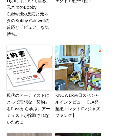
Light」について語る。
ェクト10位〜1位！
元ネタのBobby
Caldwellの反応と元ネ
タのBobby Caldwellの
反応と「ピュア」な気
持ち。
現代のアーティストに
KNOWER来日スペシャ
とって理想な「契約」
ルインタビュー【LA発
をRussから学ぶ。アー
超絶エレクトロ×ジャズ
ティストが搾取されな
ファンク】
いために