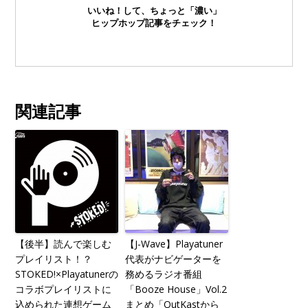
いいね！して、ちょっと「濃い」
ヒップホップ記事をチェック！
関連記事
【後半】読んで楽しむ
【J-Wave】Playatuner
プレイリスト！？
代表がナビゲーターを
STOKED!×Playatunerの
務めるラジオ番組
コラボプレイリストに
「Booze House」Vol.2
込められた連想ゲーム
まとめ「OutKastから