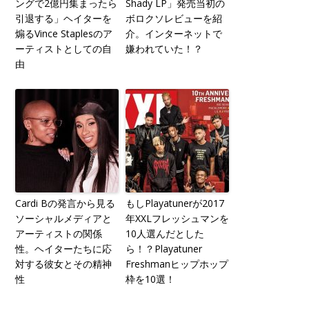
ングで2億円集まったら
Shady LP」発売当初の
引退する」ヘイターを
ボロクソレビューを紹
煽るVince Staplesのア
介。インターネットで
ーティストとしての自
嫌われていた！？
由
Cardi Bの発言から見る
もしPlayatunerが2017
ソーシャルメディアと
年XXLフレッシュマンを
アーティストの関係
10人選んだとした
性。ヘイターたちに応
ら！？Playatuner
対する彼女とその精神
Freshmanヒップホップ
性
枠を10選！