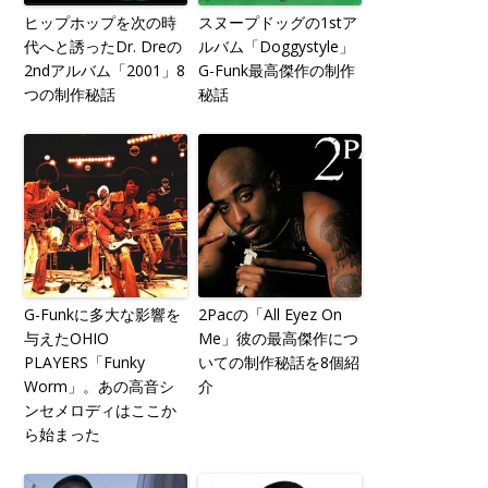
ヒップホップを次の時
スヌープドッグの1stア
代へと誘ったDr. Dreの
ルバム「Doggystyle」
2ndアルバム「2001」8
G-Funk最高傑作の制作
つの制作秘話
秘話
G-Funkに多大な影響を
2Pacの「All Eyez On
与えたOHIO
Me」彼の最高傑作につ
PLAYERS「Funky
いての制作秘話を8個紹
Worm」。あの高音シ
介
ンセメロディはここか
ら始まった