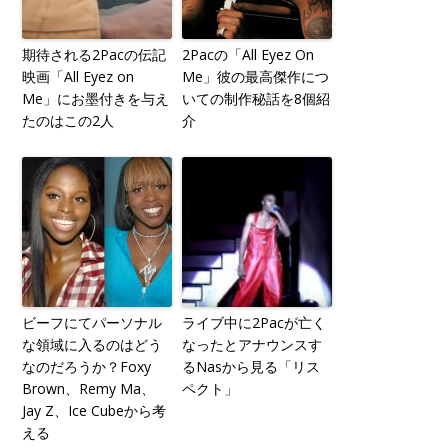
期待される2Pacの伝記
2Pacの「All Eyez On
映画「All Eyez on
Me」彼の最高傑作につ
Me」にお墨付きを与え
いての制作秘話を8個紹
たのはこの2人
介
ビーフにてパーソナル
ライブ中に2Pacが亡く
な領域に入るのはどう
なったとアナウンスす
なのだろうか？Foxy
るNasから見る「リス
Brown、Remy Ma、
ペクト」
Jay Z、Ice Cubeから考
える