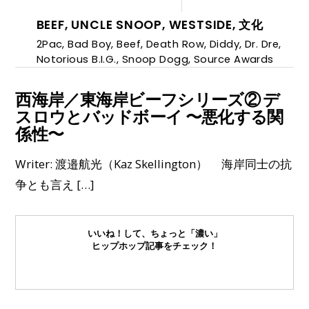
BEEF
,
UNCLE SNOOP
,
WESTSIDE
,
文化
2Pac
,
Bad Boy
,
Beef
,
Death Row
,
Diddy
,
Dr. Dre
,
Notorious B.I.G.
,
Snoop Dogg
,
Source Awards
西海岸／東海岸ビーフシリーズ② デ
スロウとバッドボーイ 〜悪化する関
係性〜
Writer: 渡邉航光（Kaz Skellington） 海岸同士の抗
争とも言え […]
いいね！して、ちょっと「濃い」
ヒップホップ記事をチェック！