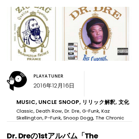
PLAYATUNER
2016年12月16日
MUSIC
,
UNCLE SNOOP
,
リリック解釈
,
文化
Classic
,
Death Row
,
Dr. Dre
,
G-Funk
,
Kaz
Skellington
,
P-Funk
,
Snoop Dogg
,
The Chronic
Dr. Dreの1stアルバム「The