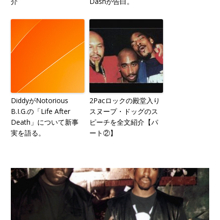
介
Dashが告白。
DiddyがNotorious
2Pacロックの殿堂入り
B.I.G.の「Life After
スヌープ・ドッグのス
Death」について新事
ピーチを全文紹介【パ
実を語る。
ート②】