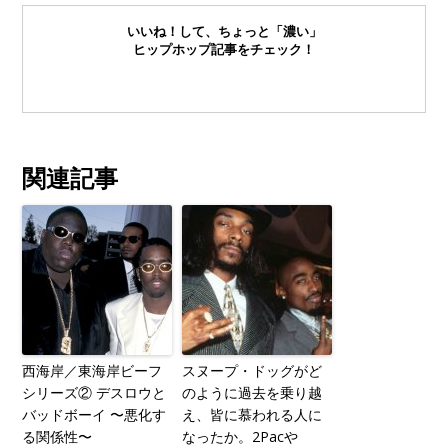
いいね！して、ちょっと「濃い」
ヒップホップ記事をチェック！
関連記事
西海岸／東海岸ビーフ
スヌープ・ドッグがど
シリーズ② デスロウと
のように過去を乗り越
バッドボーイ 〜悪化す
え、皆に慕われる人に
る関係性〜
なったか。2Pacや