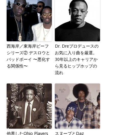
西海岸／東海岸ビーフ
Dr. Dreプロデュースの
シリーズ② デスロウと
お気に入り曲を厳選。
バッドボーイ 〜悪化す
30年以上のキャリアか
る関係性〜
ら見るヒップホップの
流れ
他界したOhio Players
スヌープとDaz