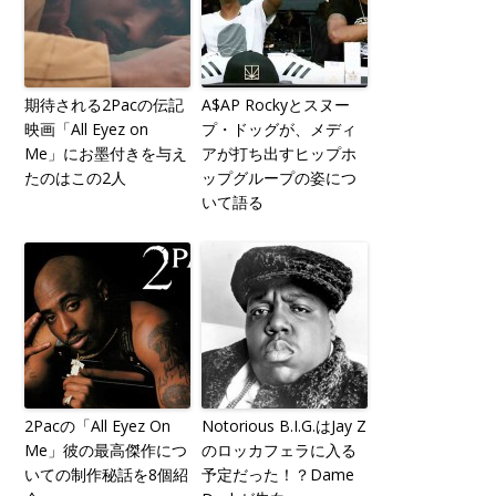
期待される2Pacの伝記
A$AP Rockyとスヌー
映画「All Eyez on
プ・ドッグが、メディ
Me」にお墨付きを与え
アが打ち出すヒップホ
たのはこの2人
ップグループの姿につ
いて語る
2Pacの「All Eyez On
Notorious B.I.G.はJay Z
Me」彼の最高傑作につ
のロッカフェラに入る
いての制作秘話を8個紹
予定だった！？Dame