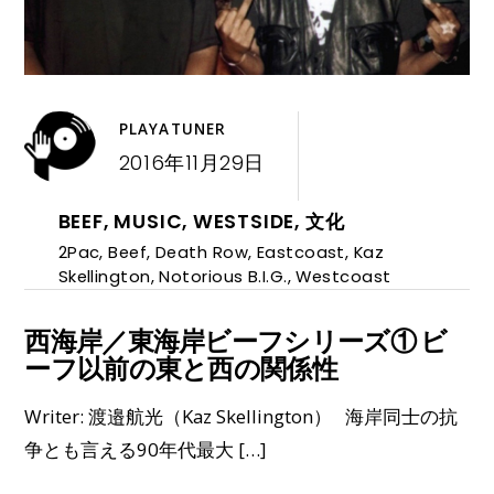
PLAYATUNER
2016年11月29日
BEEF
,
MUSIC
,
WESTSIDE
,
文化
2Pac
,
Beef
,
Death Row
,
Eastcoast
,
Kaz
Skellington
,
Notorious B.I.G.
,
Westcoast
西海岸／東海岸ビーフシリーズ① ビ
ーフ以前の東と西の関係性
Writer: 渡邉航光（Kaz Skellington） 海岸同士の抗
争とも言える90年代最大 […]