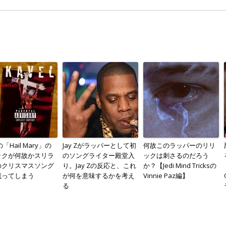
の「Hail Mary」の
Jay Zがラッパーとして初
何故このラッパーのリリ
ックが何故かスリラ
のソングライター殿堂入
ックは刺さるのだろう
のクリスマスソング
り。Jay Zの反応と、これ
か？【Jedi Mind Tricksの
載ってしまう
が何を意味するかを考え
Vinnie Paz編】
る