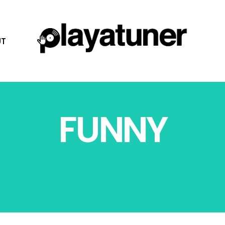
T
FUNNY