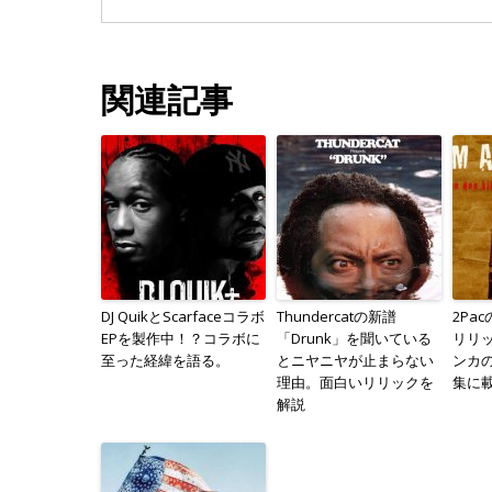
関連記事
DJ QuikとScarfaceコラボ
Thundercatの新譜
2Pac
EPを製作中！？コラボに
「Drunk」を聞いている
リリ
至った経緯を語る。
とニヤニヤが止まらない
ンカ
理由。面白いリリックを
集に
解説