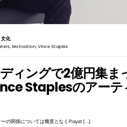
,
文化
aters
,
Motivation
,
Vince Staples
ディングで2億円集ま
nce Staplesのア
関係については幾度となくPlayat […]