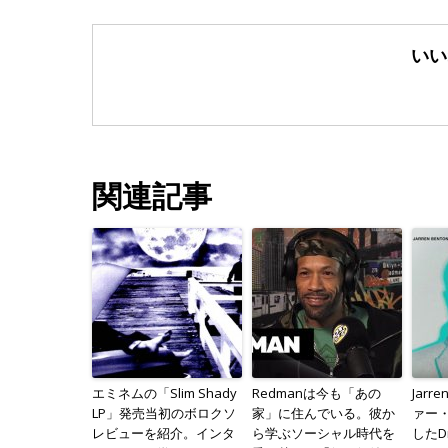
いい
関連記事
エミネムの「Slim Shady
Redmanは今も「あの
Jarr
LP」発売当初のボロクソ
家」に住んでいる。彼か
ァー
レビューを紹介。インタ
ら学ぶソーシャル時代を
したD