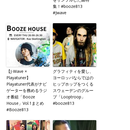
集！#booze813
#Jwave
【J-Wave ×
グラフィティを愛し、
Playatuner】
ヨーロッパならではの
Playatuner代表がナビ
ヒップホップをつくる
ゲーターを務めるラジ
スウェーデンのグルー
オ番組「Booze
プ「Looptroop」
House」Vol.1まとめ
#booze813
#Booze813