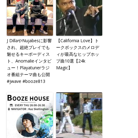
J DillaやNujabesに影響
【California Love】ト
され、超絶プレイでも
ークボックスのメロデ
魅せるキーボーディス
ィが最高なヒップホッ
ト、Anomalieインタビ
プ曲10選【24k
ュー！Playatunerラジ
Magic】
オ番組テーマ曲も公開
#jwave #booze813