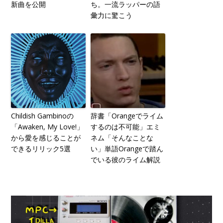
新曲を公開
ち。一流ラッパーの語
彙力に驚こう
Childish Gambinoの
辞書「Orangeでライム
「Awaken, My Love!」
するのは不可能」エミ
から愛を感じることが
ネム「そんなことな
できるリリック5選
い」単語Orangeで踏ん
でいる彼のライム解説