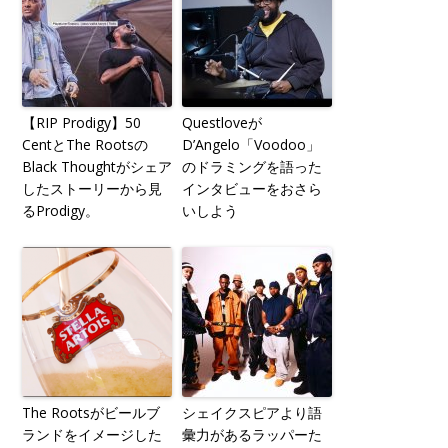
【RIP Prodigy】50
Questloveが
CentとThe Rootsの
D’Angelo「Voodoo」
Black Thoughtがシェア
のドラミングを語った
したストーリーから見
インタビューをおさら
るProdigy。
いしよう
The Rootsがビールブ
シェイクスピアより語
ランドをイメージした
彙力があるラッパーた