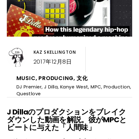
KAZ SKELLINGTON
2017年12月8日
MUSIC
,
PRODUCING
,
文化
DJ Premier
,
J Dilla
,
Kanye West
,
MPC
,
Production
,
Questlove
J Dillaのプロダクションをブレイク
ダウンした動画を解説。彼がMPCと
ビートに与えた「人間味」