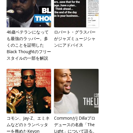
46歳ベテランになって
ロバート・グラスパー
も最強のラッパー。多
がジャズミュージシャ
くのことを証明した
ンにアドバイス
Black Thoughtのフリー
スタイルの一部を解説
コモン、Jay-Z、エミネ
CommonがJ Dillaプロ
ムなどのトランペッタ
デュースの名曲「The
ーを務めたKeyon
Light」について語る。