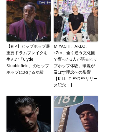
【RIP】ヒップホップ最
MIYACHI、AKLO、
重要ドラムブレイクを
kZm、全く違う文化圏
生んだ「Clyde
で育った3人が語るヒッ
Stubblefield」のヒップ
プホップ体験。環境が
ホップにおける功績
及ぼす理念への影響
【KILL IT EYDEYリリー
ス記念！】