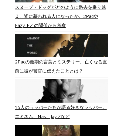
スヌープ・ドッグがどのように過去を乗り越
え、皆に慕われる人になったか。2Pacや
Eazy-Eとの関係から考察
2Pacの最期の言葉とミステリー。亡くなる直
前に彼が警官に伝えたこととは？
15人のラッパーたちが語る好きなラッパー。
エミネム、Nas、Jay Zなど