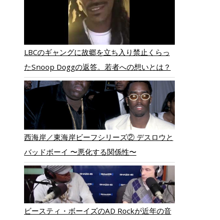
LBCのギャングに故郷を立ち入り禁止くらっ
たSnoop Doggの返答。若者への想いとは？
西海岸／東海岸ビーフシリーズ② デスロウと
バッドボーイ 〜悪化する関係性〜
ビースティ・ボーイズのAD Rockが近年の音