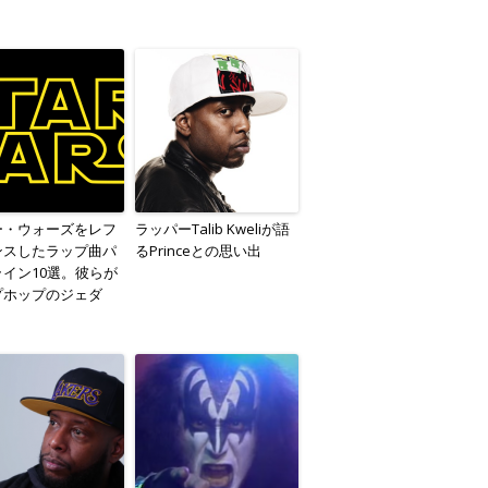
ー・ウォーズをレフ
ラッパーTalib Kweliが語
ンスしたラップ曲パ
るPrinceとの思い出
イン10選。彼らが
プホップのジェダ
？