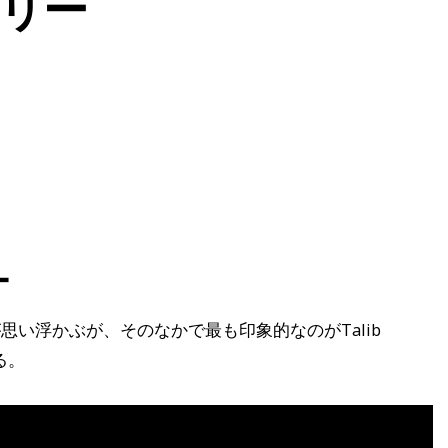
リー
ー
い浮かぶが、そのなかで最も印象的なのがTalib
る。