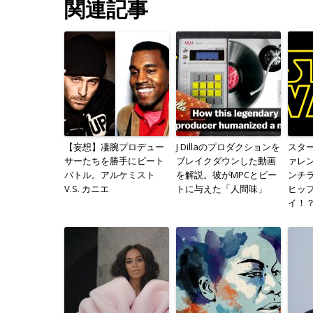
関連記事
【妄想】凄腕プロデュー
J Dillaのプロダクションを
スタ
サーたちを勝手にビート
ブレイクダウンした動画
ァレ
バトル。アルケミスト
を解説。彼がMPCとビー
ンチラ
V.S. カニエ
トに与えた「人間味」
ヒッ
イ！