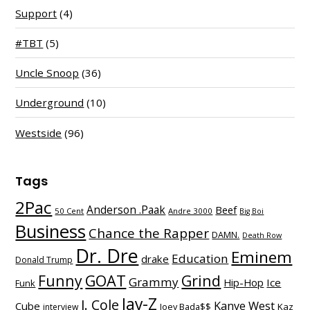
Support
(4)
#TBT
(5)
Uncle Snoop
(36)
Underground
(10)
Westside
(96)
Tags
2Pac
Anderson .Paak
Beef
50 Cent
Andre 3000
Big Boi
Business
Chance the Rapper
DAMN.
Death Row
Dr. Dre
Eminem
Education
drake
Donald Trump
Funny
GOAT
Grind
Grammy
Hip-Hop
Ice
Funk
Jay-Z
J. Cole
Kanye West
Cube
Kaz
interview
Joey Bada$$