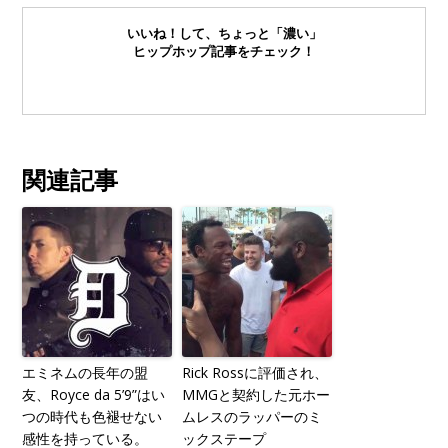
いいね！して、ちょっと「濃い」
ヒップホップ記事をチェック！
関連記事
エミネムの長年の盟
Rick Rossに評価され、
友、Royce da 5’9”はい
MMGと契約した元ホー
つの時代も色褪せない
ムレスのラッパーのミ
感性を持っている。
ックステープ