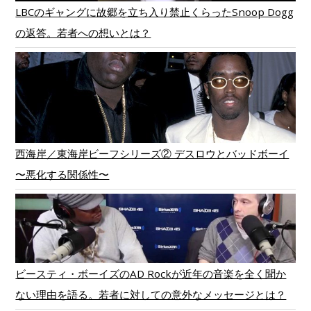
LBCのギャングに故郷を立ち入り禁止くらったSnoop Dogg
の返答。若者への想いとは？
西海岸／東海岸ビーフシリーズ② デスロウとバッドボーイ
〜悪化する関係性〜
ビースティ・ボーイズのAD Rockが近年の音楽を全く聞か
ない理由を語る。若者に対しての意外なメッセージとは？