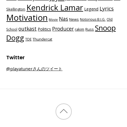
Kendrick Lamar
Lyrics
Legend
Skellington
Motivation
Nas
News
Notorious B.I.G.
Old
Movie
Snoop
outkast
Producer
Politics
School
rakim
Russ
Dogg
TDE
Thundercat
Twitter
@playatunerさんのツイート