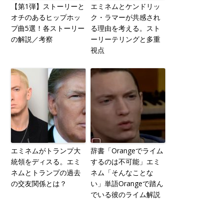
【第1弾】ストーリーと
エミネムとケンドリッ
オチのあるヒップホッ
ク・ラマーが共感され
プ曲5選！各ストーリー
る理由を考える。スト
の解説／考察
ーリーテリングと多重
視点
エミネムがトランプ大
辞書「Orangeでライム
統領をディスる。エミ
するのは不可能」エミ
ネムとトランプの過去
ネム「そんなことな
の交友関係とは？
い」単語Orangeで踏ん
でいる彼のライム解説