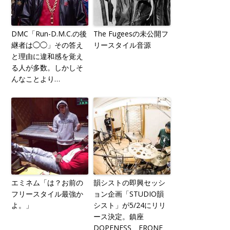
DMC「Run-D.M.C.の後
The Fugeesの未公開フ
継者は◯◯」その答え
リースタイル音源
と理由に違和感を覚え
る人が多数。しかしそ
んなことより…
エミネム「は？お前の
韻シストの即興セッシ
フリースタイル最強か
ョン企画「STUDIO韻
よ。」
シスト」が5/24にリリ
ース決定。鎮座
DOPENESS、ERONE、