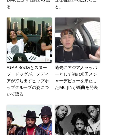
る
と。
A$AP Rockyとスヌー
過去にアジア人ラッパ
プ・ドッグが、メディ
ーとして初の米国メジ
アが打ち出すヒップホ
ャーデビューを果たし
ップグループの姿につ
たMC JINが新曲を発表
いて語る