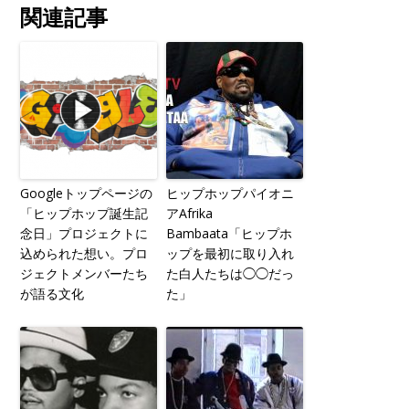
関連記事
Googleトップページの
ヒップホップパイオニ
「ヒップホップ誕生記
アAfrika
念日」プロジェクトに
Bambaata「ヒップホ
込められた想い。プロ
ップを最初に取り入れ
ジェクトメンバーたち
た白人たちは◯◯だっ
が語る文化
た」