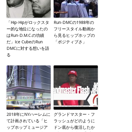
「Hip-Hipがロックスタ
Run-DMCの1988年の
ー的な地位になったの
フリースタイル動画か
はRun-D.M.C.の功績
ら見るヒップホップの
だ」Ice CubeのRun
「ポジティブさ」
DMCに対する想いを語
る
2018年にNYハーレムに
グランドマスター・フ
て計画されている「ヒ
ラッシュがどのように
ップホップミュージア
ドン底から復活したか