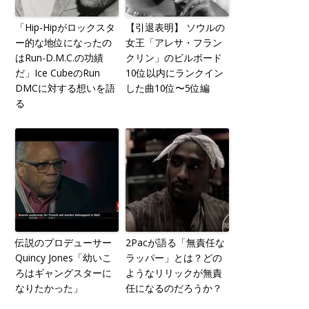
「Hip-Hipがロックスタ
【引退表明】 ソウルの
ー的な地位になったの
女王「アレサ・フラン
はRun-D.M.C.の功績
クリン」のビルボード
だ」Ice CubeのRun
10位以内にランクイン
DMCに対する想いを語
した曲10位〜5位編
る
伝説のプロデューサー
2Pacが語る「無責任な
Quincy Jones「幼いこ
ラッパー」とは？どの
ろはギャングスターに
ようなリリックが無責
なりたかった」
任になるのだろうか？