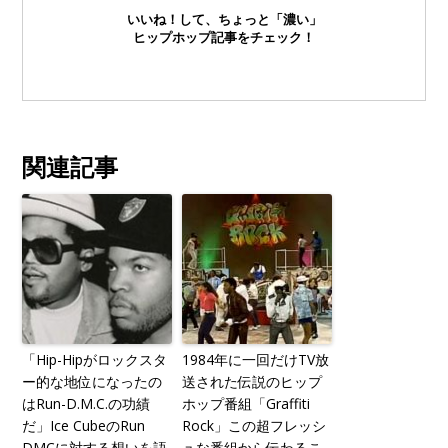
いいね！して、ちょっと「濃い」
ヒップホップ記事をチェック！
関連記事
「Hip-Hipがロックスタ
1984年に一回だけTV放
ー的な地位になったの
送された伝説のヒップ
はRun-D.M.C.の功績
ホップ番組「Graffiti
だ」Ice CubeのRun
Rock」この超フレッシ
DMCに対する想いを語
ュな番組から伝わるこ