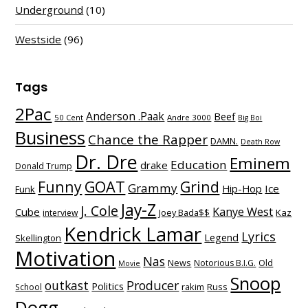
Underground
(10)
Westside
(96)
Tags
2Pac
Anderson .Paak
Beef
50 Cent
Andre 3000
Big Boi
Business
Chance the Rapper
DAMN.
Death Row
Dr. Dre
Eminem
Education
drake
Donald Trump
Funny
GOAT
Grind
Grammy
Hip-Hop
Ice
Funk
Jay-Z
J. Cole
Kanye West
Cube
Kaz
interview
Joey Bada$$
Kendrick Lamar
Lyrics
Legend
Skellington
Motivation
Nas
News
Notorious B.I.G.
Old
Movie
Snoop
outkast
Producer
Politics
School
rakim
Russ
Dogg