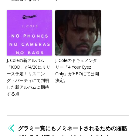
J. Coleの新アルバム
J. Coleのドキュメンタ
「KOD」が4/20にリリ
リー「4 Your Eyez
ース予定！リスニン
Only」がHBOにて公開
グ・パーティにて判明
決定。
した新アルバムに期待
する点
グラミー賞にもノミネートされるための賄賂