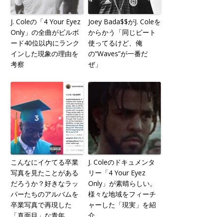
J. Coleの「4 Your Eyez
Joey Bada$$がJ. Coleを
Only」の全曲がビルボ
からかう「同じビート
ード40位以内にランク
使ってるけど、俺
インした現象の理由を
の“Waves”が一番だ
考察
ぜ」
こんなにイケてる卒業
J. Coleのドキュメンタ
写真を見たことがある
リー「4 Your Eyez
だろうか？好きなラッ
Only」が素晴らしい。
パーたちのアルバムを
様々な地域をフィーチ
卒業写真で再現した
ャーした「現実」を紹
「真面目」な青年
介