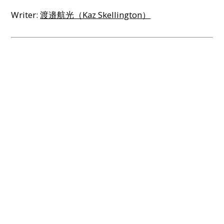
Writer:
渡邉航光（Kaz Skellington）