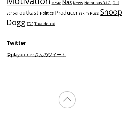
Motivation
Nas
News
Notorious B.I.G.
Old
Movie
Snoop
outkast
Producer
Politics
School
rakim
Russ
Dogg
TDE
Thundercat
Twitter
@playatunerさんのツイート