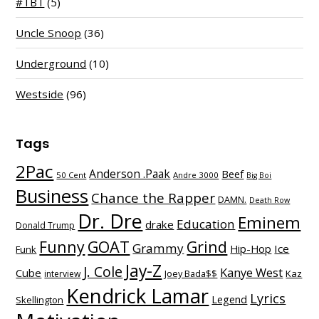
#TBT
(5)
Uncle Snoop
(36)
Underground
(10)
Westside
(96)
Tags
2Pac
Anderson .Paak
Beef
50 Cent
Andre 3000
Big Boi
Business
Chance the Rapper
DAMN.
Death Row
Dr. Dre
Eminem
Education
drake
Donald Trump
Funny
GOAT
Grind
Grammy
Hip-Hop
Ice
Funk
Jay-Z
J. Cole
Kanye West
Cube
Kaz
interview
Joey Bada$$
Kendrick Lamar
Lyrics
Legend
Skellington