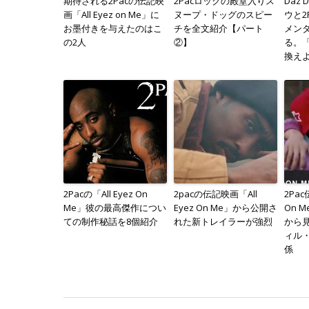
期待される2Pacの伝記映
2Pacロックの殿堂入りス
Daz 
画「All Eyez on Me」に
ヌープ・ドッグのスピー
ウと2
お墨付きを与えたのはこ
チを全文紹介【パート
メン
の2人
②】
る。
換え
2Pacの「All Eyez On
2pacの伝記映画「All
2Pac
Me」彼の最高傑作につい
Eyez On Me」から公開さ
On 
ての制作秘話を8個紹介
れた新トレイラーが強烈
から見
ィル
係