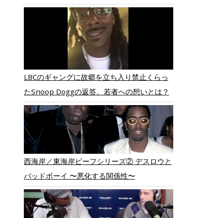
LBCのギャングに故郷を立ち入り禁止くらっ
たSnoop Doggの返答。若者への想いとは？
西海岸／東海岸ビーフシリーズ② デスロウと
バッドボーイ 〜悪化する関係性〜