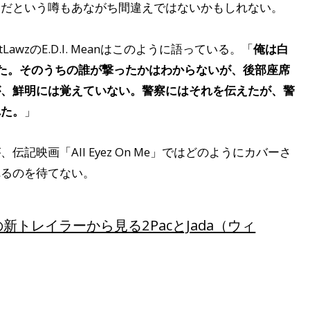
んだという噂もあながち間違えではないかもしれない。
LawzのE.D.I. Meanはこのように語っている。「
俺は白
た。そのうちの誰が撃ったかはわからないが、後部座席
が、鮮明には覚えていない。警察にはそれを伝えたが、警
れた。
」
映画「All Eyez On Me」ではどのようにカバーさ
れるのを待てない。
Me」の新トレイラーから見る2PacとJada（ウィ