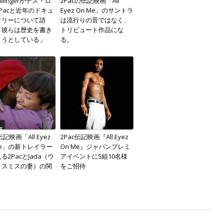
Dillingerがデス・ロ
2Pacの伝記映画「All
Pacと近年のドキュ
Eyez On Me」のサントラ
タリーについて語
は流行りの音ではなく、
「彼らは歴史を書き
トリビュート作品にな
ようとしている」
る。
伝記映画「All Eyez
2Pac伝記映画『All Eyez
Me」の新トレイラー
On Me』ジャパンプレミ
る2PacとJada（ウ
アイベントに5組10名様
・スミスの妻）の関
をご招待