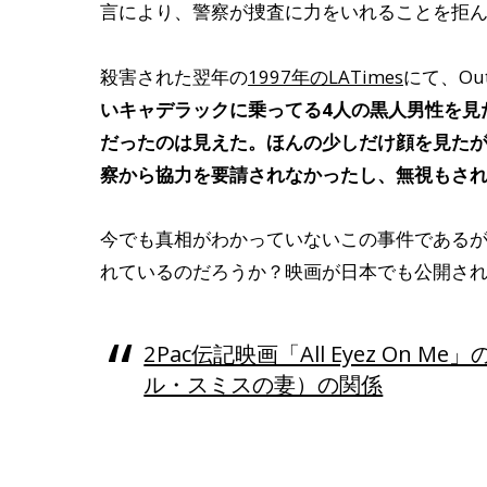
言により、警察が捜査に力をいれることを拒
殺害された翌年の
1997年のLATimes
にて、Out
いキャデラックに乗ってる4人の黒人男性を見
だったのは見えた。ほんの少しだけ顔を見た
察から協力を要請されなかったし、無視もさ
今でも真相がわかっていないこの事件であるが、伝記
れているのだろうか？映画が日本でも公開さ
2Pac伝記映画「All Eyez On 
ル・スミスの妻）の関係