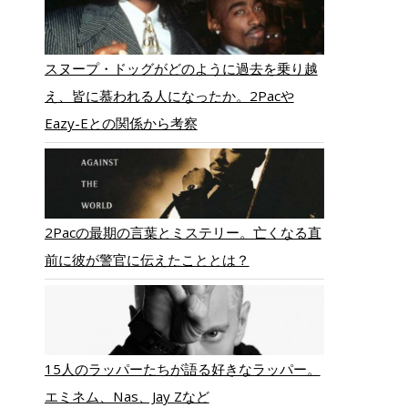
スヌープ・ドッグがどのように過去を乗り越
え、皆に慕われる人になったか。2Pacや
Eazy-Eとの関係から考察
2Pacの最期の言葉とミステリー。亡くなる直
前に彼が警官に伝えたこととは？
15人のラッパーたちが語る好きなラッパー。
エミネム、Nas、Jay Zなど