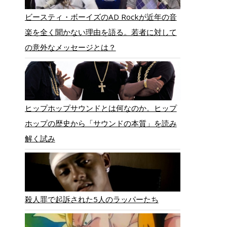
ビースティ・ボーイズのAD Rockが近年の音
楽を全く聞かない理由を語る。若者に対して
の意外なメッセージとは？
ヒップホップサウンドとは何なのか。ヒップ
ホップの歴史から「サウンドの本質」を読み
解く試み
殺人罪で起訴された5人のラッパーたち