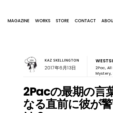
MAGAZINE
WORKS
STORE
CONTACT
ABOU
WESTS
KAZ SKELLINGTON
2017年6月13日
2Pac
,
All
Mystery
,
2Pacの最期の
なる直前に彼が警