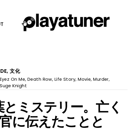
T
IDE
,
文化
 Eyez On Me
,
Death Row
,
Life Story
,
Movie
,
Murder
,
Suge Knight
言葉とミステリー。亡く
官に伝えたことと