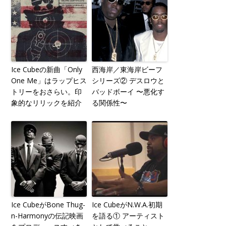
Ice Cubeの新曲「Only
西海岸／東海岸ビーフ
One Me」はラップヒス
シリーズ② デスロウと
トリーをおさらい。印
バッドボーイ 〜悪化す
象的なリリックを紹介
る関係性〜
Ice CubeがBone Thug-
Ice CubeがN.W.A.初期
n-Harmonyの伝記映画
を語る① アーティスト