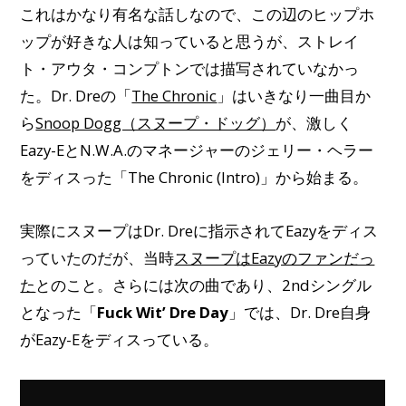
これはかなり有名な話しなので、この辺のヒップホ
ップが好きな人は知っていると思うが、ストレイ
ト・アウタ・コンプトンでは描写されていなかっ
た。Dr. Dreの「
The Chronic
」はいきなり一曲目か
ら
Snoop Dogg（スヌープ・ドッグ）
が、激しく
Eazy-EとN.W.A.のマネージャーのジェリー・ヘラー
をディスった「The Chronic (Intro)」から始まる。
実際にスヌープはDr. Dreに指示されてEazyをディス
っていたのだが、当時
スヌープはEazyのファンだっ
た
とのこと。さらには次の曲であり、2ndシングル
となった「
Fuck Wit’ Dre Day
」では、Dr. Dre自身
がEazy-Eをディスっている。