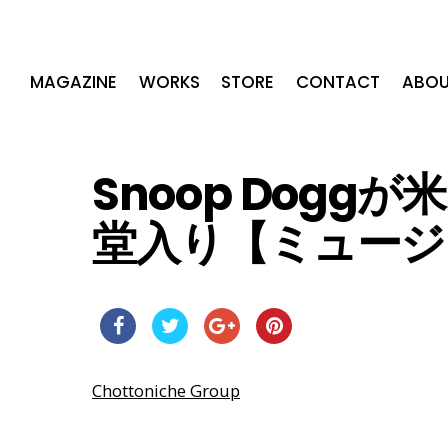
MAGAZINE
WORKS
STORE
CONTACT
ABOU
Snoop Dogg
堂入り【ミュージ
Chottoniche Group