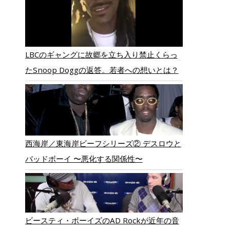
LBCのギャングに故郷を立ち入り禁止くらっ
たSnoop Doggの返答。若者への想いとは？
西海岸／東海岸ビーフシリーズ② デスロウと
バッドボーイ 〜悪化する関係性〜
ビースティ・ボーイズのAD Rockが近年の音