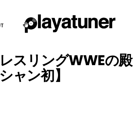
T
が米レスリングWWEの殿
シャン初】