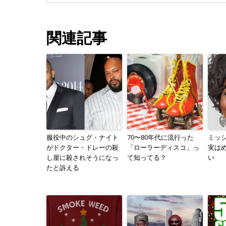
関連記事
服役中のシュグ・ナイト
70〜80年代に流行った
ミッ
がドクター・ドレーの殺
「ローラーディスコ」っ
実は
し屋に殺されそうになっ
て知ってる？
い
たと訴える