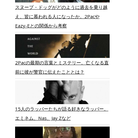
スヌープ・ドッグがどのように過去を乗り越
え、皆に慕われる人になったか。2Pacや
Eazy-Eとの関係から考察
2Pacの最期の言葉とミステリー。亡くなる直
前に彼が警官に伝えたこととは？
15人のラッパーたちが語る好きなラッパー。
エミネム、Nas、Jay Zなど