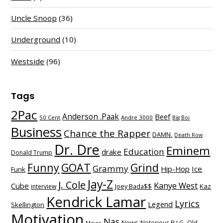
Uncle Snoop
(36)
Underground
(10)
Westside
(96)
Tags
2Pac
Anderson .Paak
Beef
50 Cent
Andre 3000
Big Boi
Business
Chance the Rapper
DAMN.
Death Row
Dr. Dre
Eminem
Education
drake
Donald Trump
Funny
GOAT
Grind
Grammy
Hip-Hop
Ice
Funk
Jay-Z
J. Cole
Kanye West
Cube
Kaz
interview
Joey Bada$$
Kendrick Lamar
Lyrics
Legend
Skellington
Motivation
Nas
News
Notorious B.I.G.
Old