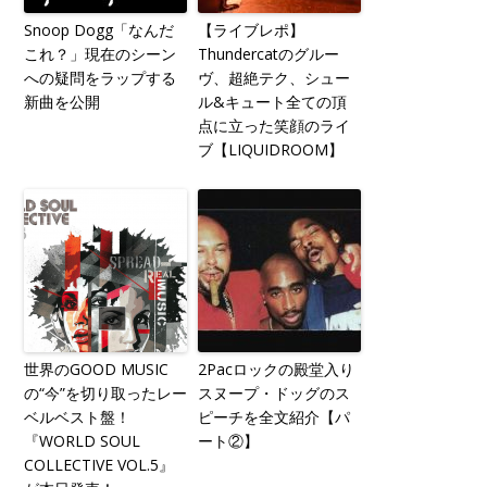
Snoop Dogg「なんだ
【ライブレポ】
これ？」現在のシーン
Thundercatのグルー
への疑問をラップする
ヴ、超絶テク、シュー
新曲を公開
ル&キュート全ての頂
点に立った笑顔のライ
ブ【LIQUIDROOM】
世界のGOOD MUSIC
2Pacロックの殿堂入り
の“今”を切り取ったレー
スヌープ・ドッグのス
ベルベスト盤！
ピーチを全文紹介【パ
『WORLD SOUL
ート②】
COLLECTIVE VOL.5』