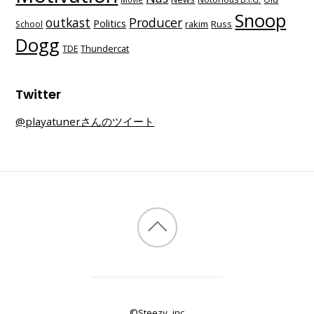
Movie
Snoop
outkast
Producer
Politics
School
rakim
Russ
Dogg
TDE
Thundercat
Twitter
@playatunerさんのツイート
©Steezy, inc