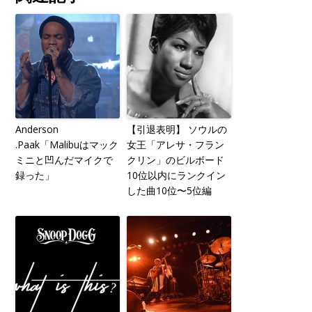
Anderson
【引退表明】 ソウルの
.Paak「Malibuはマック
女王「アレサ・フラン
ミニと凹んだマイクで
クリン」のビルボード
録った」
10位以内にランクイン
した曲10位〜5位編