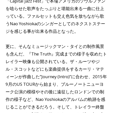
「Capital Jazz Fest」で本場アメリカのソウルファン
を唸らせた歌声をたっぷりと堪能出来る一曲に仕上
っている。ファルセットも交え色気を放ちながら歌
うNao Yoshiokaのシンガーとしてのネクストステー
ジを感じる事が出来る作品となった。
更に、そんなミュージックマン・タイとの制作風景
も含んだ、『The Truth』完成までの様子を収めたト
レイラー映像も公開されている。ザ・ルーツやジ
ル・スコットなどにも楽曲提供をするカーリ・マテ
ィーンが作曲した”Journey (Intro)”に合わせ、2015年
9月のUS TOURから始まり、ブルーノートニューヨ
ーク公演の模様やその後に遠征したロンドンでの制
作の様子など、Nao Yoshiokaのアルバムの軌跡を感
じることができるだろう。そして、トレイラー終盤