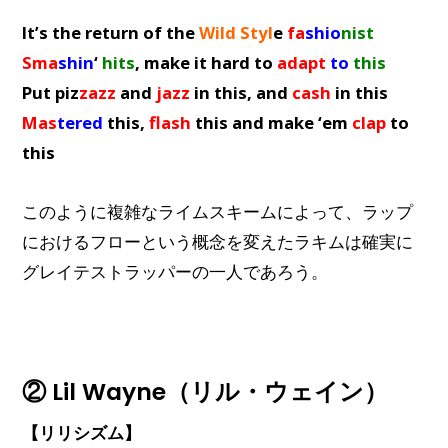
It’s the return of the
Wild
Styl
e
fa
shio
nist
Sma
shin
‘
hits
, make it hard to
adapt
to
this
Put piz
zazz
and
jazz
in this, and
cash
in this
Mas
tered
this,
flash
this and make ‘em
clap
to
this
このように複雑なライムスキームによって、ラップ
におけるフローという概念を変えたラキムは確実に
グレイテストラッパーの一人であろう。
② Lil Wayne（リル・ウェイン）
【リリシズム】