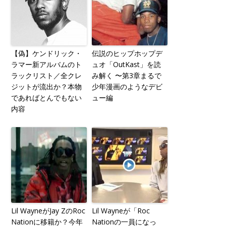
【偽】ケンドリック・
伝説のヒップホップデ
ラマー新アルバムのト
ュオ「OutKast」を読
ラックリスト／全クレ
み解く 〜第3章まるで
ジットが流出か？本物
少年漫画のようなデビ
であればとんでもない
ュー編
内容
Lil WayneがJay ZのRoc
Lil Wayneが「Roc
Nationに移籍か？今年
Nationの一員になっ