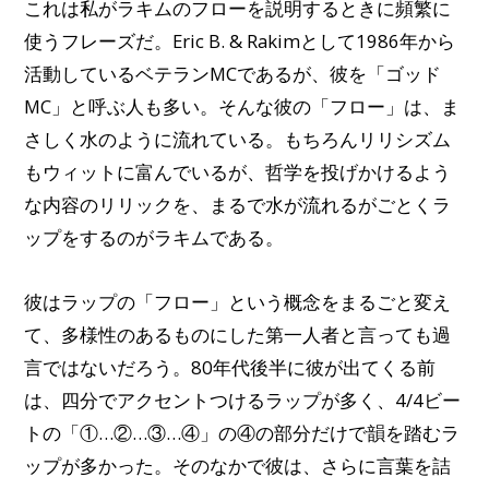
これは私がラキムのフローを説明するときに頻繁に
使うフレーズだ。Eric B. & Rakimとして1986年から
活動しているベテランMCであるが、彼を「ゴッド
MC」と呼ぶ人も多い。そんな彼の「フロー」は、ま
さしく水のように流れている。
もちろんリリシズム
もウィットに富んでいるが、哲学を投げかけるよう
な内容のリリックを、まるで水が流れるがごとくラ
ップをするのがラキムである。
彼はラップの「フロー」という概念をまるごと変え
て、多様性のあるものにした第一人者と言っても過
言ではないだろう。80年代後半に彼が出てくる前
は、四分でアクセントつけるラップが多く、4/4ビー
トの「①…②…③…④」の④の部分だけで韻を踏むラ
ップが多かった。
そのなかで彼は、さらに言葉を詰