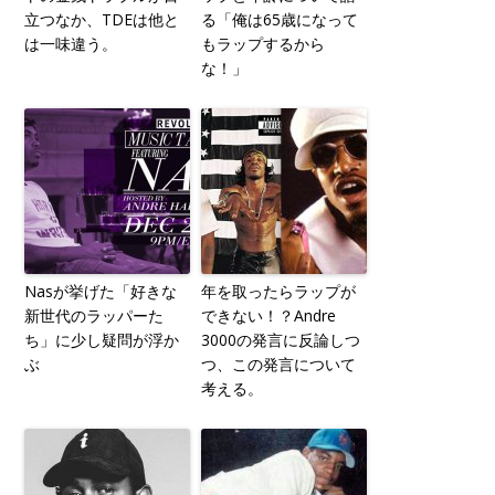
立つなか、TDEは他と
る「俺は65歳になって
は一味違う。
もラップするから
な！」
Nasが挙げた「好きな
年を取ったらラップが
新世代のラッパーた
できない！？Andre
ち」に少し疑問が浮か
3000の発言に反論しつ
ぶ
つ、この発言について
考える。