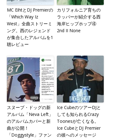
MC EihtとDJ Premierの
カリフォルニア育ちの
「Which Way Iz
ラッパーが紹介する西
West」全曲ストリーミ
海岸ヒップホップ④
ング。西のレジェンド
2nd II None
が集合したアルバムを1
聴レビュー
スヌープ・ドッグの新
Ice CubeのツアーDJと
アルバム「Neva Left」
しても知られるCrazy
のアルバムカバーと新
Toonesが亡くなる。
曲が公開！
Ice CubeとDJ Premier
「Doggystyle」ファン
の彼へのメッセージ