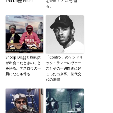
Tha Dogg Pound
を企画！？Dazが語
る。
Snoop DoggとKurupt
「Control」のケンドリ
が出会ったときのこと
ック・ラマーのヴァー
を語る。デスロウの一
スとその一週間後に起
員になる条件も
こった出来事。世代交
代の瞬間