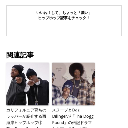
いいね！して、ちょっと「濃い」
ヒップホップ記事をチェック！
関連記事
カリフォルニア育ちの
スヌープとDaz
ラッパーが紹介する西
Dillingerが「Tha Dogg
海岸ヒップホップ①
Pound」の伝記ドラマ