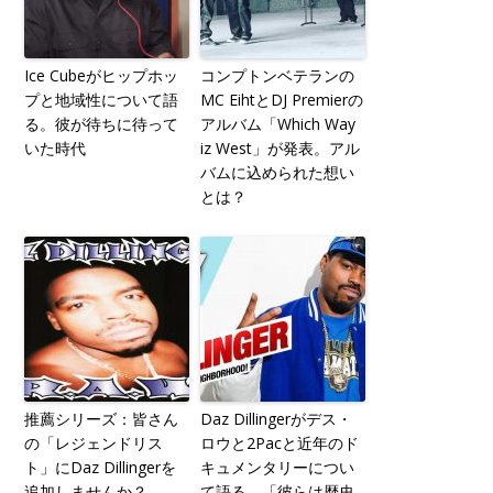
Ice Cubeがヒップホッ
コンプトンベテランの
プと地域性について語
MC EihtとDJ Premierの
る。彼が待ちに待って
アルバム「Which Way
いた時代
iz West」が発表。アル
バムに込められた想い
とは？
推薦シリーズ：皆さん
Daz Dillingerがデス・
の「レジェンドリス
ロウと2Pacと近年のド
ト」にDaz Dillingerを
キュメンタリーについ
追加しませんか？
て語る。「彼らは歴史