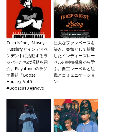
Tech N9ne、Nipsey
巨大なファンベースを
Hussleなどインディペ
築き、突如として解散
ンデントに活動するラ
したインディーズレー
ッパーたちの活動を紹
ベルの栄枯盛衰から学
介。Playatunerのラジ
ぶ。自主レーベルと組
オ番組「Booze
織とコミュニケーショ
House」Vol.5
ン
#Booze813 #Jwave