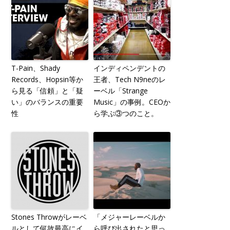
T-Pain、Shady
インディペンデントの
Records、Hopsin等か
王者、Tech N9neのレ
ら見る「信頼」と「疑
ーベル「Strange
い」のバランスの重要
Music」の事例。CEOか
性
ら学ぶ③つのこと。
Stones Throwがレーベ
「メジャーレーベルか
ルとして何故最高にイ
ら呼び出されたと思っ