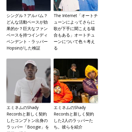
シングル？アルバム？
The Internet「オートチ
どんな活動ペースが効
ューンによってさらに
果的か？巨大なファン
歌が下手に聞こえる場
ベースを持つインディ
合もある」オートチュ
ペンデント・ラッパー
ーンについて色々考え
Hopsinがした検証
る
エミネムのShady
エミネムのShady
Recordsと新しく契約
Recordsと新しく契約
したコンプトン出身の
した2人のラッパーた
ラッパー「Boogie」を
ち。彼らを紹介