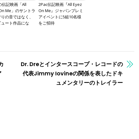
cの伝記映画「All
2Pac伝記映画『All Eyez
z On Me」のサントラ
On Me』ジャパンプレミ
行りの音ではなく、
アイベントに5組10名様
ビュート作品にな
をご招待
カ
Dr. Dreとインタースコープ・レコードの
ア
代表Jimmy Iovineの関係を表したドキ
ュメンタリーのトレイラー