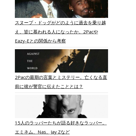
スヌープ・ドッグがどのように過去を乗り越
え、皆に慕われる人になったか。2Pacや
Eazy-Eとの関係から考察
2Pacの最期の言葉とミステリー。亡くなる直
前に彼が警官に伝えたこととは？
15人のラッパーたちが語る好きなラッパー。
エミネム、Nas、Jay Zなど