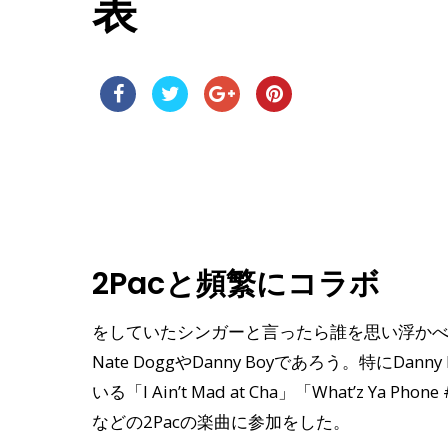
表
2Pacと頻繁にコラボ
をしていたシンガーと言ったら誰を思い浮か
Nate DoggやDanny Boyであろう。特にDan
いる「I Ain’t Mad at Cha」「What’z Ya Phone 
などの2Pacの楽曲に参加をした。