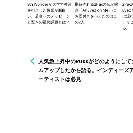
9th Wonderが大学で教師
期待される2Pacの伝記映
2Pa
を担当した授業が面白
画「All Eyez on Me」に
Eye
い。若者へのメッセージ
お墨付きを与えたのはこ
は流
と驚きの最終課題とは？
の2人
トリ
る。
人気急上昇中のRussがどのようにして
ムアップしたかを語る。インディーズ
ーティストは必見