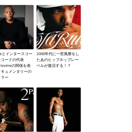
 Dreとインタースコー
2000年代に一世風靡をし
レコードの代表
たあのヒップホップレー
y Iovineの関係を表
ベルが復活する！？
ドキュメンタリーの
イラー