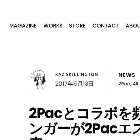
MAGAZINE
WORKS
STORE
CONTACT
ABOU
NEWS
KAZ SKELLINGTON
2017年5月13日
2Pac
,
All
2Pacとコラボ
ンガーが2Pac