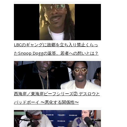
LBCのギャングに故郷を立ち入り禁止くらっ
たSnoop Doggの返答。若者への想いとは？
西海岸／東海岸ビーフシリーズ② デスロウと
バッドボーイ 〜悪化する関係性〜