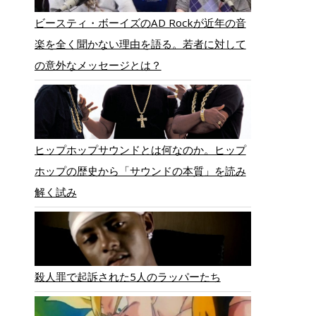
ビースティ・ボーイズのAD Rockが近年の音
楽を全く聞かない理由を語る。若者に対して
の意外なメッセージとは？
ヒップホップサウンドとは何なのか。ヒップ
ホップの歴史から「サウンドの本質」を読み
解く試み
殺人罪で起訴された5人のラッパーたち