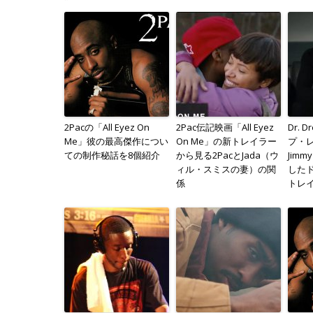
2Pacの「All Eyez On
2Pac伝記映画「All Eyez
Dr.
Me」彼の最高傑作につい
On Me」の新トレイラー
プ・
ての制作秘話を8個紹介
から見る2PacとJada（ウ
Jimm
ィル・スミスの妻）の関
した
係
トレ