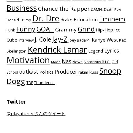
Business
Chance the Rapper
DAMN.
Death Row
Dr. Dre
Eminem
Education
drake
Donald Trump
Funny
GOAT
Grind
Grammy
Hip-Hop
Ice
Funk
Jay-Z
J. Cole
Kanye West
Cube
Kaz
interview
Joey Bada$$
Kendrick Lamar
Lyrics
Legend
Skellington
Motivation
Nas
News
Notorious B.I.G.
Old
Movie
Snoop
outkast
Producer
Politics
School
rakim
Russ
Dogg
TDE
Thundercat
Twitter
@playatunerさんのツイート