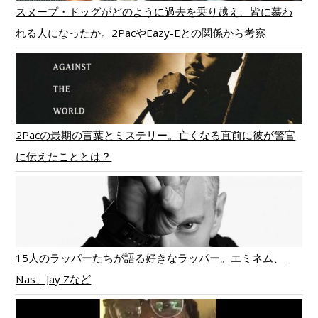
スヌープ・ドッグがどのように過去を乗り越え、皆に慕わ
れる人になったか。2PacやEazy-Eとの関係から考察
2Pacの最期の言葉とミステリー。亡くなる直前に彼が警官
に伝えたこととは？
15人のラッパーたちが語る好きなラッパー。エミネム、
Nas、Jay Zなど