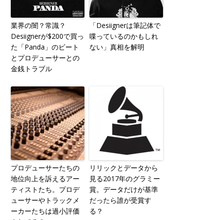
業界の闇？常識？
「Desiignerは筆記体で
Desiignerが$200で買っ
喋っているのかもしれ
た「Panda」のビート
ない」真相を解明
とプロデューサーとの
金銭トラブル
プロデューサーたちの
リリックとデータから
地位向上を訴えるアー
見る2017年のグラミー
ティストたち。プロデ
賞。データだけが基準
ューサーやトラックメ
だったら誰が受賞す
ーカーたちは過小評価
る？