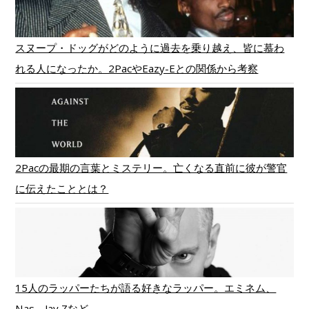
スヌープ・ドッグがどのように過去を乗り越え、皆に慕わ
れる人になったか。2PacやEazy-Eとの関係から考察
2Pacの最期の言葉とミステリー。亡くなる直前に彼が警官
に伝えたこととは？
15人のラッパーたちが語る好きなラッパー。エミネム、
Nas、Jay Zなど