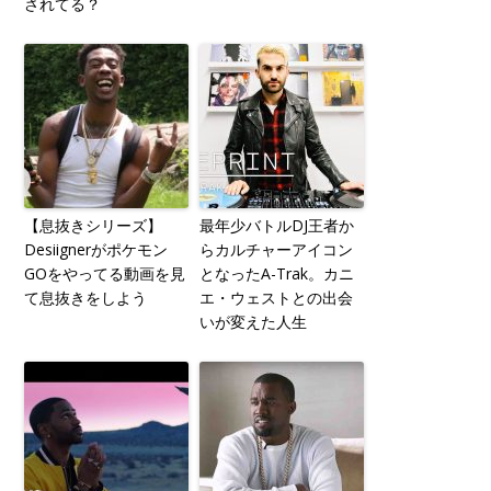
されてる？
【息抜きシリーズ】
最年少バトルDJ王者か
Desiignerがポケモン
らカルチャーアイコン
GOをやってる動画を見
となったA-Trak。カニ
て息抜きをしよう
エ・ウェストとの出会
いが変えた人生