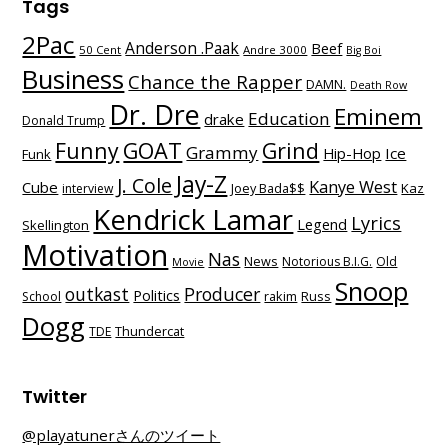
Tags
2Pac
Anderson .Paak
Beef
50 Cent
Andre 3000
Big Boi
Business
Chance the Rapper
DAMN.
Death Row
Dr. Dre
Eminem
Education
drake
Donald Trump
Funny
GOAT
Grind
Grammy
Hip-Hop
Ice
Funk
Jay-Z
J. Cole
Kanye West
Cube
Kaz
interview
Joey Bada$$
Kendrick Lamar
Lyrics
Legend
Skellington
Motivation
Nas
News
Notorious B.I.G.
Old
Movie
Snoop
outkast
Producer
Politics
School
rakim
Russ
Dogg
TDE
Thundercat
Twitter
@playatunerさんのツイート