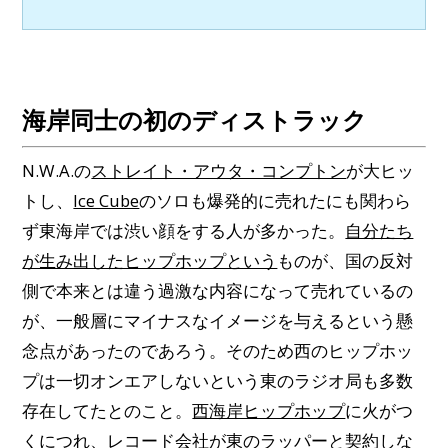
海岸同士の初のディストラック
N.W.A.の
ストレイト・アウタ・コンプトン
が大ヒッ
トし、
Ice Cube
のソロも爆発的に売れたにも関わら
ず東海岸では渋い顔をする人が多かった。
自分たち
が生み出したヒップホップという
ものが、国の反対
側で本来とは違う過激な内容になって売れているの
が、一般層にマイナスなイメージを与えるという懸
念点があったのであろう。そのため西のヒップホッ
プは一切オンエアしないという東のラジオ局も多数
存在してたとのこと。
西海岸ヒップホップ
に火がつ
くにつれ、レコード会社が東のラッパーと契約しな