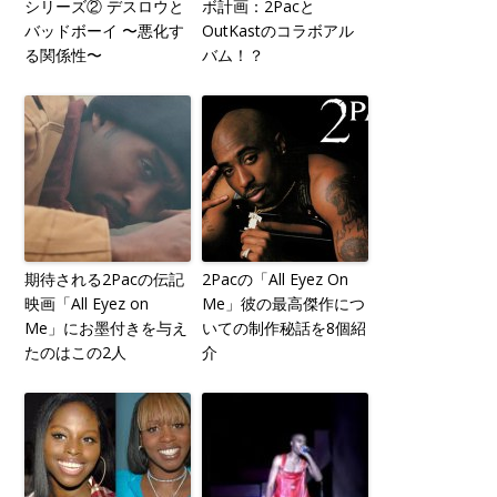
シリーズ② デスロウと
ボ計画：2Pacと
バッドボーイ 〜悪化す
OutKastのコラボアル
る関係性〜
バム！？
期待される2Pacの伝記
2Pacの「All Eyez On
映画「All Eyez on
Me」彼の最高傑作につ
Me」にお墨付きを与え
いての制作秘話を8個紹
たのはこの2人
介