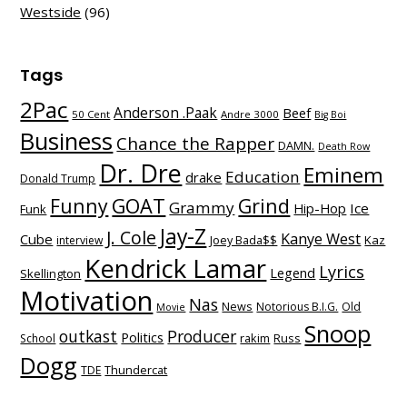
Westside
(96)
Tags
2Pac
Anderson .Paak
Beef
50 Cent
Andre 3000
Big Boi
Business
Chance the Rapper
DAMN.
Death Row
Dr. Dre
Eminem
Education
drake
Donald Trump
Funny
GOAT
Grind
Grammy
Hip-Hop
Ice
Funk
Jay-Z
J. Cole
Kanye West
Cube
Kaz
interview
Joey Bada$$
Kendrick Lamar
Lyrics
Legend
Skellington
Motivation
Nas
News
Notorious B.I.G.
Old
Movie
Snoop
outkast
Producer
Politics
School
rakim
Russ
Dogg
TDE
Thundercat