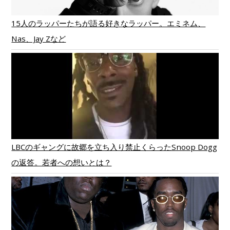
15人のラッパーたちが語る好きなラッパー。エミネム、
Nas、Jay Zなど
LBCのギャングに故郷を立ち入り禁止くらったSnoop Dogg
の返答。若者への想いとは？