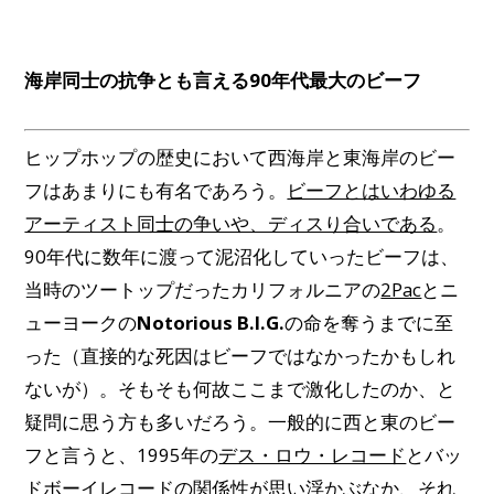
海岸同士の抗争とも言える90年代最大のビーフ
ヒップホップの歴史において西海岸と東海岸のビー
フはあまりにも有名であろう。
ビーフとはいわゆる
アーティスト同士の争いや、ディスり合いである
。
90年代に数年に渡って泥沼化していったビーフは、
当時のツートップだったカリフォルニアの
2Pac
とニ
ューヨークの
Notorious B.I.G.
の命を奪うまでに至
った（直接的な死因はビーフではなかったかもしれ
ないが）。そもそも何故ここまで激化したのか、と
疑問に思う方も多いだろう。一般的に西と東のビー
フと言うと、1995年の
デス・ロウ・レコード
とバッ
ドボーイレコードの関係性が思い浮かぶなか、それ