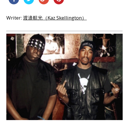
Writer:
渡邉航光（Kaz Skellington）