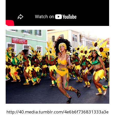
http://40.media.tumblr.com/4e6b6f736831333a3e