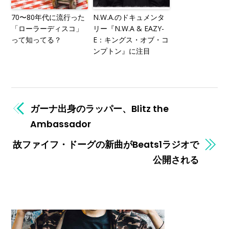
70〜80年代に流行った
N.W.A.のドキュメンタ
「ローラーディスコ」
リー『N.W.A & EAZY-
って知ってる？
E：キングス・オブ・コ
ンプトン』に注目
ガーナ出身のラッパー、Blitz the
Ambassador
故ファイフ・ドーグの新曲がBeats1ラジオで
公開される