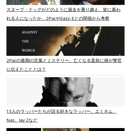
スヌープ・ドッグがどのように過去を乗り越え、皆に慕わ
れる人になったか。2PacやEazy-Eとの関係から考察
2Pacの最期の言葉とミステリー。亡くなる直前に彼が警官
に伝えたこととは？
15人のラッパーたちが語る好きなラッパー。エミネム、
Nas、Jay Zなど