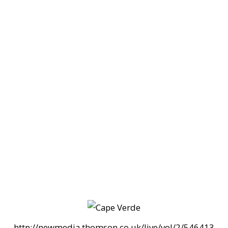
http://newmedia.thomson.co.uk/live/vol/2/546413