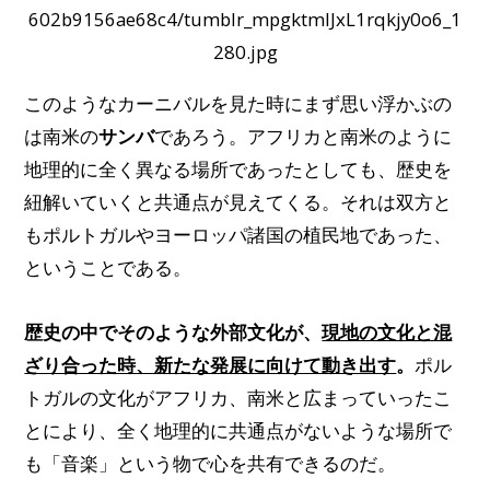
602b9156ae68c4/tumblr_mpgktmlJxL1rqkjy0o6_1
280.jpg
このようなカーニバルを見た時にまず思い浮かぶの
は南米の
サンバ
であろう。アフリカと南米のように
地理的に全く異なる場所であったとしても、歴史を
紐解いていくと共通点が見えてくる。それは双方と
もポルトガルやヨーロッパ諸国の植民地であった、
ということである。
歴史の中でそのような外部文化が、
現地の文化と混
ざり合った時、新たな発展に向けて動き出す
。
ポル
トガルの文化がアフリカ、南米と広まっていったこ
とにより、全く地理的に共通点がないような場所で
も「音楽」という物で心を共有できるのだ。