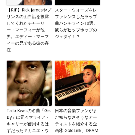
【RIP】Rick Jamesやプ
スター・ウォーズをレ
リンスの面白話を披露
ファレンスしたラップ
してくれたチャーリ
曲パンチライン10選。
ー・マーフィーが他
彼らがヒップホップの
界。エディー・マーフ
ジェダイ！？
ィーの兄である彼の存
在
Talib Kweliの名曲「Get
日本の音楽ファンがま
By」は元々マライア・
だ知らなさそうなアー
キャリーが使用するは
ティストを紹介する企
ずだった？カニエ・ウ
画④ GoldLink、DRAM