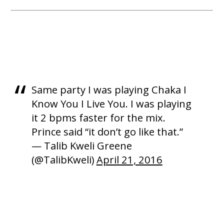
Same party I was playing Chaka I
Know You I Live You. I was playing
it 2 bpms faster for the mix.
Prince said “it don’t go like that.”
— Talib Kweli Greene
(@TalibKweli)
April 21, 2016