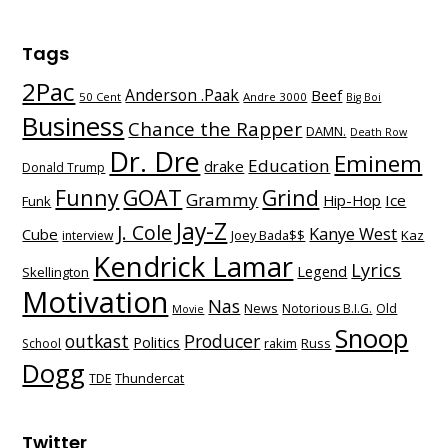
Tags
2Pac
Anderson .Paak
Beef
50 Cent
Andre 3000
Big Boi
Business
Chance the Rapper
DAMN.
Death Row
Dr. Dre
Eminem
Education
drake
Donald Trump
Funny
GOAT
Grind
Grammy
Hip-Hop
Ice
Funk
Jay-Z
J. Cole
Kanye West
Cube
Kaz
interview
Joey Bada$$
Kendrick Lamar
Lyrics
Legend
Skellington
Motivation
Nas
News
Notorious B.I.G.
Old
Movie
Snoop
outkast
Producer
Politics
School
rakim
Russ
Dogg
TDE
Thundercat
Twitter