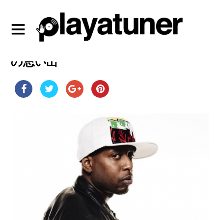
ラッパーTalib Kweliが語るPrinceと
の思い出