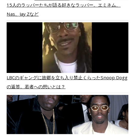
15人のラッパーたちが語る好きなラッパー。エミネム、
Nas、Jay Zなど
LBCのギャングに故郷を立ち入り禁止くらったSnoop Dogg
の返答。若者への想いとは？