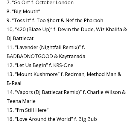
7. “Go On” f. October London
8. “Big Mouth”
9. “Toss It” f. Too $hort & Nef the Pharaoh
10, “420 (Blaze Up)” f. Devin the Dude, Wiz Khalifa &
DJ Battlecat
11. “Lavender (Nightfall Remix)” f.
BADBADNOTGOOD & Kaytranada
12. “Let Us Begin” f. KRS-One
13. “Mount Kushmore” f. Redman, Method Man &
B-Real
14. “Vapors (DJ Battlecat Remix)” f. Charlie Wilson &
Teena Marie
15. “I’m Still Here”
16. “Love Around the World” f. Big Bub