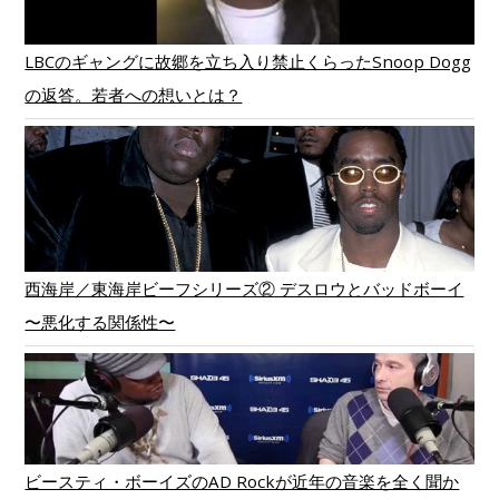
LBCのギャングに故郷を立ち入り禁止くらったSnoop Dogg
の返答。若者への想いとは？
西海岸／東海岸ビーフシリーズ② デスロウとバッドボーイ
〜悪化する関係性〜
ビースティ・ボーイズのAD Rockが近年の音楽を全く聞か