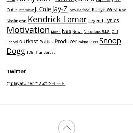
Jay-Z
J. Cole
Kanye West
Cube
Kaz
interview
Joey Bada$$
Kendrick Lamar
Lyrics
Legend
Skellington
Motivation
Nas
News
Notorious B.I.G.
Old
Movie
Snoop
outkast
Producer
Politics
School
rakim
Russ
Dogg
TDE
Thundercat
Twitter
@playatunerさんのツイート