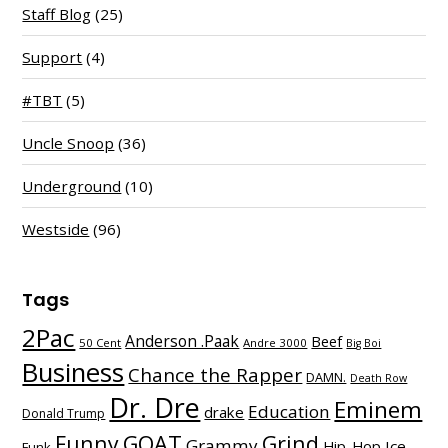
Staff Blog
(25)
Support
(4)
#TBT
(5)
Uncle Snoop
(36)
Underground
(10)
Westside
(96)
Tags
2Pac
Anderson .Paak
Beef
50 Cent
Andre 3000
Big Boi
Business
Chance the Rapper
DAMN.
Death Row
Dr. Dre
Eminem
Education
drake
Donald Trump
Funny
GOAT
Grind
Grammy
Hip-Hop
Ice
Funk