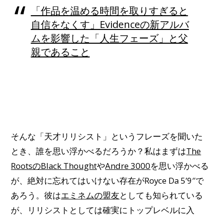
「作品を温める時間を取りすぎると
自信をなくす」Evidenceの新アルバ
ムを影響した「人生フェーズ」と父
親であること
そんな「天才リリシスト」というフレーズを聞いた
とき、誰を思い浮かべるだろうか？私はまずは
The
RootsのBlack Thought
や
Andre 3000
を思い浮かべる
が、絶対に忘れてはいけない存在がRoyce Da 5’9″で
あろう。彼は
エミネムの盟友
としても知られている
が、リリシストとしては確実にトップレベルに入