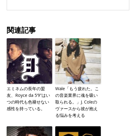
関連記事
エミネムの長年の盟
Wale「もう疲れた。こ
友、Royce da 5’9”はい
の音楽業界に魂を吸い
つの時代も色褪せない
取られる。」J. Coleの
感性を持っている。
ヴァースから彼が抱え
る悩みを考える