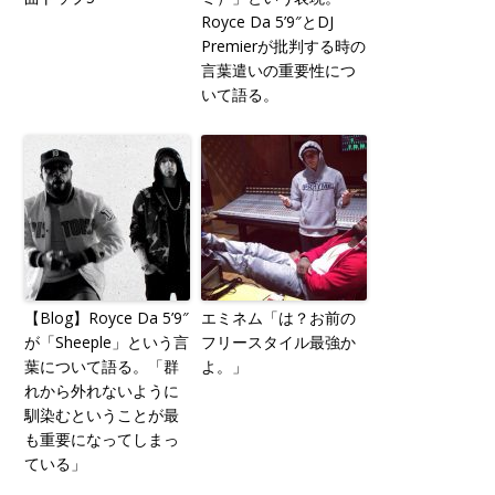
Royce Da 5’9″とDJ
Premierが批判する時の
言葉遣いの重要性につ
いて語る。
【Blog】Royce Da 5’9″
エミネム「は？お前の
が「Sheeple」という言
フリースタイル最強か
葉について語る。「群
よ。」
れから外れないように
馴染むということが最
も重要になってしまっ
ている」