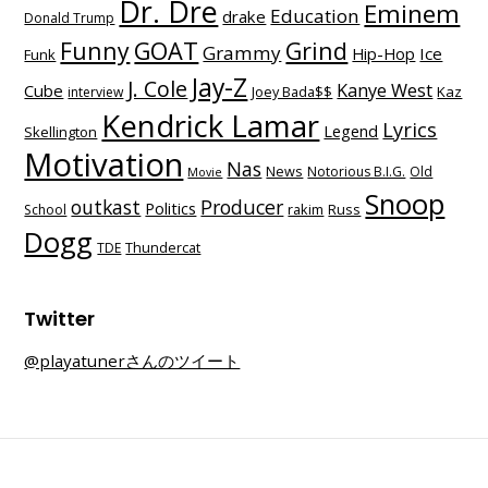
Dr. Dre
Eminem
Education
drake
Donald Trump
Funny
GOAT
Grind
Grammy
Hip-Hop
Ice
Funk
Jay-Z
J. Cole
Kanye West
Cube
Kaz
interview
Joey Bada$$
Kendrick Lamar
Lyrics
Legend
Skellington
Motivation
Nas
News
Notorious B.I.G.
Old
Movie
Snoop
outkast
Producer
Politics
School
rakim
Russ
Dogg
TDE
Thundercat
Twitter
@playatunerさんのツイート