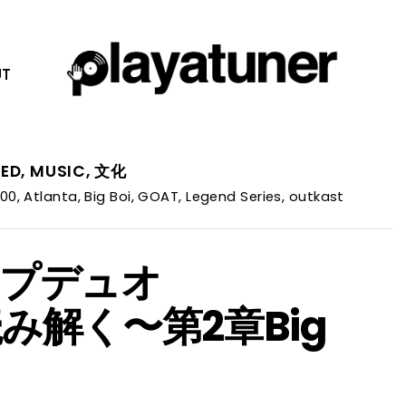
T
RED
,
MUSIC
,
文化
000
,
Atlanta
,
Big Boi
,
GOAT
,
Legend Series
,
outkast
プデュオ
読み解く〜第2章Big