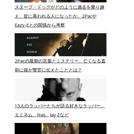
スヌープ・ドッグがどのように過去を乗り越
え、皆に慕われる人になったか。2Pacや
Eazy-Eとの関係から考察
2Pacの最期の言葉とミステリー。亡くなる直
前に彼が警官に伝えたこととは？
15人のラッパーたちが語る好きなラッパー。
エミネム、Nas、Jay Zなど