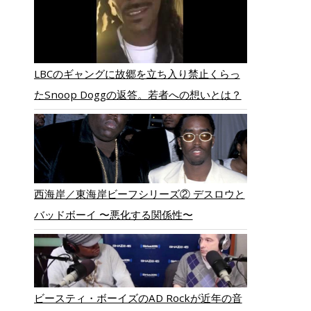
LBCのギャングに故郷を立ち入り禁止くらっ
たSnoop Doggの返答。若者への想いとは？
西海岸／東海岸ビーフシリーズ② デスロウと
バッドボーイ 〜悪化する関係性〜
ビースティ・ボーイズのAD Rockが近年の音