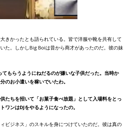
は大きかったとも語られている。皆で洋服や靴を共有して
た。しかしBig Boiは昔から商才があったのだ。彼の妹
を買ってもらうようにねだるのが嫌いな子供だった。当時か
自分のお小遣いを稼いでいたわ。
子供たちを招いて「お菓子食べ放題」として入場料をとっ
トワンはDJをやるようになったの。
ティビジネス」のスキルを身につけていたのだ。彼は真の