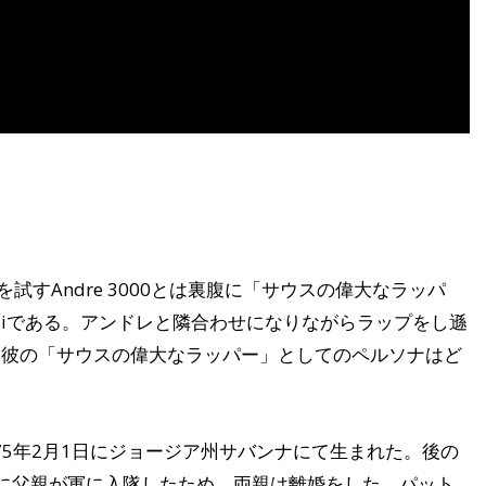
を試すAndre 3000とは裏腹に「サウスの偉大なラッパ
Boiである。アンドレと隣合わせになりながらラップをし遜
。彼の「サウスの偉大なラッパー」としてのペルソナはど
1975年2月1日にジョージア州サバンナにて生まれた。後の
に父親が軍に入隊したため、両親は離婚をした。パット