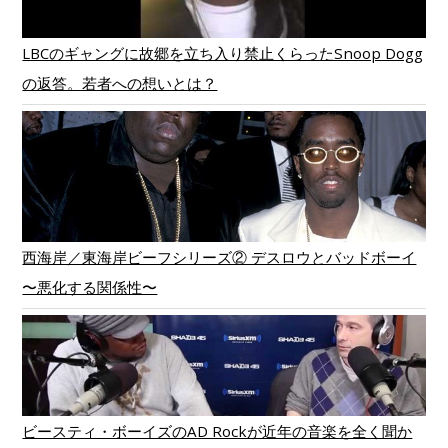
LBCのギャングに故郷を立ち入り禁止くらったSnoop Dogg
の返答。若者への想いとは？
西海岸／東海岸ビーフシリーズ② デスロウとバッドボーイ
〜悪化する関係性〜
ビースティ・ボーイズのAD Rockが近年の音楽を全く聞か