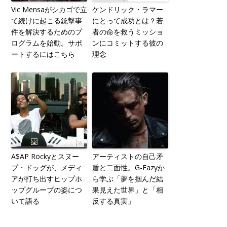
Vic Mensaがシカゴで立
ケンドリック・ラマー
て続けに起こる銃撃事
にとって成功とは？若
件を解決するためのプ
者の命を救うミッショ
ログラムを始動。サポ
ンにコミットする彼の
ートするにはこちら
理念
A$AP Rockyとスヌー
アーティストの自己矛
プ・ドッグが、メディ
盾と二面性。G-Eazyか
アが打ち出すヒップホ
ら学ぶ「夢を掴んだ結
ップグループの姿につ
果見えた世界」と「相
いて語る
反する真実」