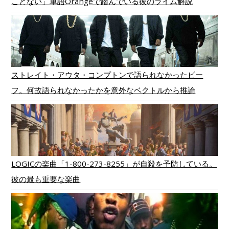
ことない」単語Orangeで踏んでいる彼のライム解説
ストレイト・アウタ・コンプトンで語られなかったビー
フ。何故語られなかったかを意外なベクトルから推論
LOGICの楽曲「1-800-273-8255」が自殺を予防している。
彼の最も重要な楽曲