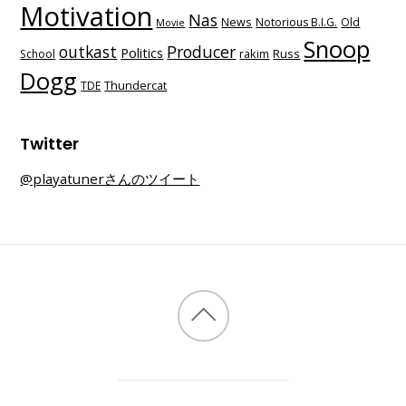
Motivation
Nas
News
Notorious B.I.G.
Old
Movie
Snoop
outkast
Producer
Politics
School
rakim
Russ
Dogg
TDE
Thundercat
Twitter
@playatunerさんのツイート