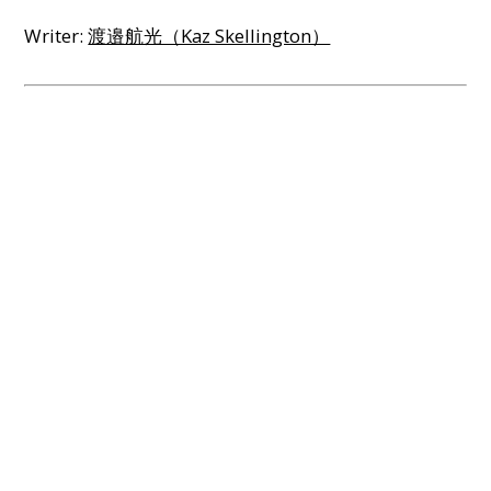
Writer:
渡邉航光（Kaz Skellington）