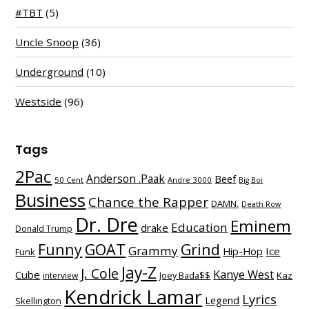
#TBT
(5)
Uncle Snoop
(36)
Underground
(10)
Westside
(96)
Tags
2Pac
Anderson .Paak
Beef
50 Cent
Andre 3000
Big Boi
Business
Chance the Rapper
DAMN.
Death Row
Dr. Dre
Eminem
Education
drake
Donald Trump
Funny
GOAT
Grind
Grammy
Hip-Hop
Ice
Funk
Jay-Z
J. Cole
Kanye West
Cube
Kaz
interview
Joey Bada$$
Kendrick Lamar
Lyrics
Legend
Skellington