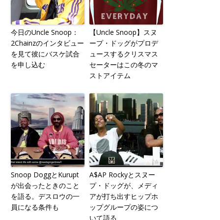
今日のUncle Snoop：
【Uncle Snoop】スヌ
2Chainzのインタビュー
ープ・ドッグがプロデ
を見て彼にバスケ試合
ュースするクリスマス
を申し込む
セーターはこの冬のマ
ストアイテム
Snoop DoggとKurupt
A$AP Rockyとスヌー
が出会ったときのこと
プ・ドッグが、メディ
を語る。デスロウの一
アが打ち出すヒップホ
員になる条件も
ップグループの姿につ
いて語る