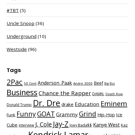
#TBT
(5)
Uncle Snoop
(36)
Underground
(10)
Westside
(96)
Tags
2Pac
Anderson .Paak
Beef
50 Cent
Andre 3000
Big Boi
Business
Chance the Rapper
DAMN.
Death Row
Dr. Dre
Eminem
Education
drake
Donald Trump
Funny
GOAT
Grind
Grammy
Hip-Hop
Ice
Funk
Jay-Z
J. Cole
Kanye West
Cube
Kaz
interview
Joey Bada$$
Kendrick Lamar