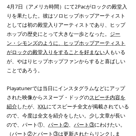
4月7日（アメリカ時間）にて2Pacがロックの殿堂入
りを果たした。彼はソロヒップホップアーティスト
としては初の殿堂入りアーティストであり、ヒップ
ホップの歴史にとって大きな一歩となった。
ジー
ン・シモンズのように、ヒップホップアーティスト
がロックの殿堂入りをすることを好まない
人もいる
が、やはりヒップホップファンからすると喜ばしい
ことであろう。
Playatunerでは当日にインスタグラムなどにアップ
された映像からスヌープ・ドッグの
スピーチ内容を
紹介
したが、
XXL
にてスピーチ全文が掲載されている
ので、今度は全文を紹介をしたい。少し文章が長い
ので、パート①、
パート②
、
パート③
にわけたい。
（
パート②
と
パート③
は更新されたらリンクしま