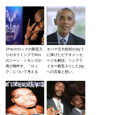
2Pacのロックの殿堂入
オバマ元大統領がJay Z
りのタイミングでKiss
に捧げたビデオメッセ
のジーン・シモンズが
ージを解説。ソングラ
再び物申す。「ロッ
イター殿堂入りしたJay
ク」について考える
への言葉と想い。