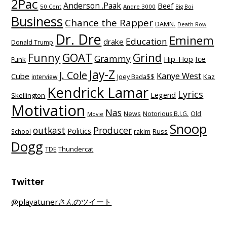
2Pac
Anderson .Paak
Beef
50 Cent
Andre 3000
Big Boi
Business
Chance the Rapper
DAMN.
Death Row
Dr. Dre
Eminem
Education
drake
Donald Trump
Funny
GOAT
Grind
Grammy
Hip-Hop
Ice
Funk
Jay-Z
J. Cole
Kanye West
Cube
Kaz
interview
Joey Bada$$
Kendrick Lamar
Lyrics
Legend
Skellington
Motivation
Nas
News
Notorious B.I.G.
Old
Movie
Snoop
outkast
Producer
Politics
School
rakim
Russ
Dogg
TDE
Thundercat
Twitter
@playatunerさんのツイート