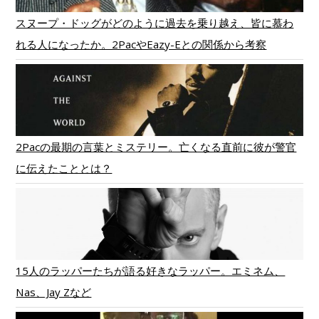
スヌープ・ドッグがどのように過去を乗り越え、皆に慕わ
れる人になったか。2PacやEazy-Eとの関係から考察
2Pacの最期の言葉とミステリー。亡くなる直前に彼が警官
に伝えたこととは？
15人のラッパーたちが語る好きなラッパー。エミネム、
Nas、Jay Zなど