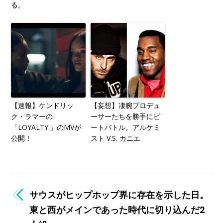
る。
【速報】ケンドリッ
【妄想】凄腕プロデュ
ク・ラマーの
ーサーたちを勝手にビ
「LOYALTY.」のMVが
ートバトル。アルケミ
公開！
スト V.S. カニエ
サウスがヒップホップ界に存在を示した日。
東と西がメインであった時代に切り込んだ2