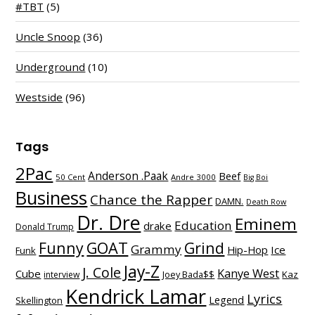
#TBT
(5)
Uncle Snoop
(36)
Underground
(10)
Westside
(96)
Tags
2Pac
Anderson .Paak
Beef
50 Cent
Andre 3000
Big Boi
Business
Chance the Rapper
DAMN.
Death Row
Dr. Dre
Eminem
Education
drake
Donald Trump
Funny
GOAT
Grind
Grammy
Hip-Hop
Ice
Funk
Jay-Z
J. Cole
Kanye West
Cube
Kaz
interview
Joey Bada$$
Kendrick Lamar
Lyrics
Legend
Skellington