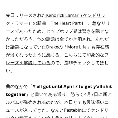
先日リリースされた
Kendrick Lamar（ケンドリッ
ク・ラマー）
の新曲「
The Heart Part4
」。急なリリ
ースであったため、ヒップホップ界は驚きを隠せな
かっただろう。他の話題は全てかき消され、あれだ
け話題になっていた
Drakeの「More Life」
も存在感
が薄くなったように感じる。こちらにて
印象的なフ
レーズを解説している
ので、是非チェックしてほし
い。
曲のなかで「
Y’all got until April 7 to get y’all shit
together
」と書いてある通り、恐らく4月7日に新ア
ルバムが発売されるのだが、本日とても興味深いニ
ュースが入ってきた。なんと
Pastebin
にてケンドリ
ックの新アルバムの全トラックリスト／クレジット