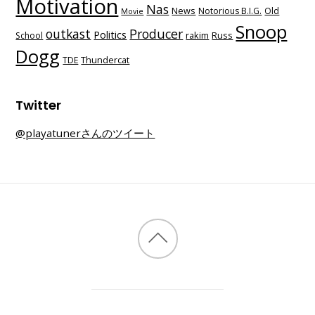
Motivation
Nas
News
Notorious B.I.G.
Old
Movie
Snoop
outkast
Producer
Politics
School
rakim
Russ
Dogg
TDE
Thundercat
Twitter
@playatunerさんのツイート