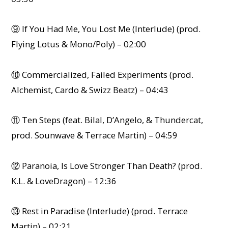
⑨ If You Had Me, You Lost Me (Interlude) (prod.
Flying Lotus & Mono/Poly) – 02:00
⑩ Commercialized, Failed Experiments (prod.
Alchemist, Cardo & Swizz Beatz) – 04:43
⑪ Ten Steps (feat. Bilal, D’Angelo, & Thundercat,
prod. Sounwave & Terrace Martin) – 04:59
⑫ Paranoia, Is Love Stronger Than Death? (prod.
K.L. & LoveDragon) – 12:36
⑬ Rest in Paradise (Interlude) (prod. Terrace
Martin) – 02:21